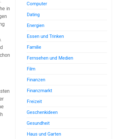
.
Computer
he in
Dating
gen
ung
Energien
Essen und Trinken
.
Familie
nd
schon
Fernsehen und Medien
Film
Finanzen
Finanzmarkt
osten
er
Freizeit
me
Geschenkideen
ch
Gesundheit
Haus und Garten