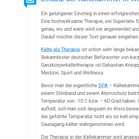
Ein gelungener Einstieg in einen erfolgreich
Eine hochwirksame Therapie, ein Superlativ f
genau, wo und wann wird sie angewendet und
Darauf möchte dieser Text genauer eingehen.
Kälte als Therapie
ist schon sehr lange bekan
Bekanntester deutscher Befürworter von kurz
Ganzkörperkältetherapie ist Sebastian Kneip
Medizin, Sport und Wellness.
Bevor man die eigentliche
SPA
– Kältekammer
einem Stirnband und einem Atemschutz betrit
Temperatur von -10 C bzw. – 60 Grad haben. I
aufhält, soll man sich langsam im Kreis be
die gefühlte Temperatur nicht als so kalt e
Saunagang kälter wahrgenommen wird.
Die Therapie in der Kältekammer wird angewa