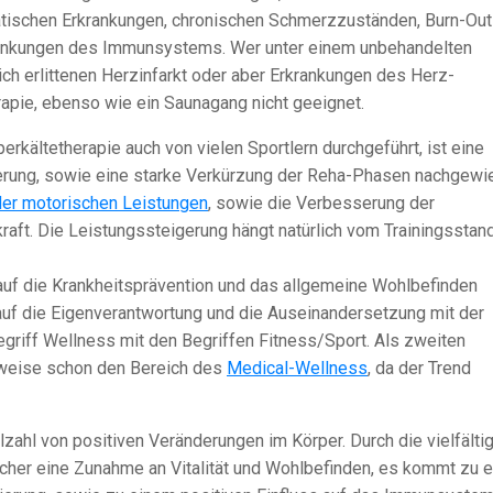
tischen Erkrankungen, chronischen Schmerzzuständen, Burn-Out
änkungen des Immunsystems. Wer unter einem unbehandelten
ch erlittenen Herzinfarkt oder aber Erkrankungen des Herz-
erapie, ebenso wie ein Saunagang nicht geeignet.
rkältetherapie auch von vielen Sportlern durchgeführt, ist eine
ierung, sowie eine starke Verkürzung der Reha-Phasen nachgewi
der motorischen Leistungen
, sowie die Verbesserung der
raft. Die Leistungssteigerung hängt natürlich vom Trainingsstan
uf die Krankheitsprävention und das allgemeine Wohlbefinden
auf die Eigenverantwortung und die Auseinandersetzung mit der
griff Wellness mit den Begriffen Fitness/Sport. Als zweiten
lweise schon den Bereich des
Medical-Wellness
, da der Trend
lzahl von positiven Veränderungen im Körper. Durch die vielfälti
cher eine Zunahme an Vitalität und Wohlbefinden, es kommt zu e