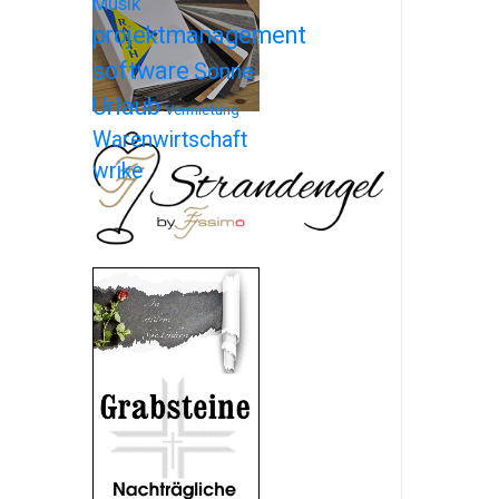
Musik
projektmanagement
software
Sonne
Urlaub
Vermietung
Warenwirtschaft
wrike