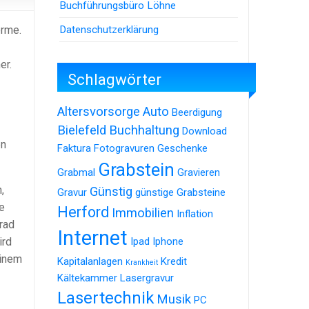
Buchführungsbüro Löhne
Datenschutzerklärung
erme.
er.
Schlagwörter
Altersvorsorge
Auto
Beerdigung
Bielefeld
Buchhaltung
Download
en
Faktura
Fotogravuren
Geschenke
Grabstein
Grabmal
Gravieren
,
Günstig
Gravur
günstige Grabsteine
e
Herford
Immobilien
Inflation
rad
Internet
ird
Ipad
Iphone
einem
Kapitalanlagen
Kredit
Krankheit
Kältekammer
Lasergravur
Lasertechnik
Musik
PC