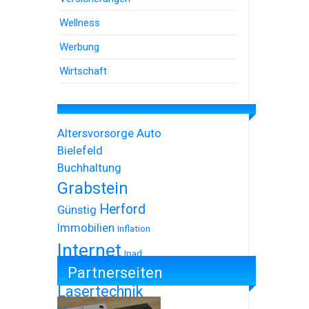
Wellness
Werbung
Wirtschaft
Altersvorsorge
Auto
Bielefeld
Buchhaltung
Grabstein
Herford
Günstig
Immobilien
Inflation
Internet
Ipad
Partnerseiten
Iphone
Lasertechnik