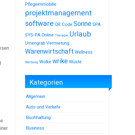
Pflegeimmobilie
projektmanagement
software
Sonne
QR Code
SPA
Urlaub
SYS-PA Online
Therapie
Urnengrab
Vermietung
esen.
Warenwirtschaft
Wellness
wrike
Wolke
Wüste
d
Werbung
Kategorien
Allgemein
Auto und Verkehr
Buchhaltung
ge
Business
iner