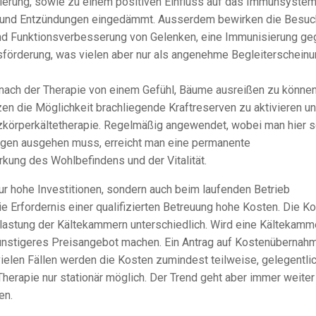
erung, sowie zu einem positiven Einfluss auf das Immunsystem
 und Entzündungen eingedämmt. Ausserdem bewirken die Besuc
d Funktionsverbesserung von Gelenken, eine Immunisierung ge
sförderung, was vielen aber nur als angenehme Begleiterschein
nach der Therapie von einem Gefühl, Bäume ausreißen zu können
zen die Möglichkeit brachliegende Kraftreserven zu aktivieren u
zkörperkältetherapie. Regelmäßig angewendet, wobei man hier 
gen ausgehen muss, erreicht man eine permanente
kung des Wohlbefindens und der Vitalität.
nur hohe Investitionen, sondern auch beim laufenden Betrieb
 Erfordernis einer qualifizierten Betreuung hohe Kosten. Die K
slastung der Kältekammern unterschiedlich. Wird eine Kältekamm
 günstigeres Preisangebot machen. Ein Antrag auf Kostenübernah
vielen Fällen werden die Kosten zumindest teilweise, gelegentli
herapie nur stationär möglich. Der Trend geht aber immer weiter
en.