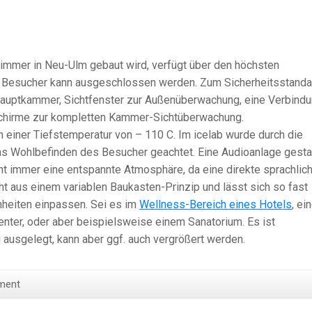
Zimmer in Neu-Ulm gebaut wird, verfügt über den höchsten
en Besucher kann ausgeschlossen werden. Zum Sicherheitsstanda
 Hauptkammer, Sichtfenster zur Außenüberwachung, eine Verbind
chirme zur kompletten Kammer-Sichtüberwachung.
n einer Tiefstemperatur von – 110 C. Im icelab wurde durch die
as Wohlbefinden des Besucher geachtet. Eine Audioanlage gesta
t immer eine entspannte Atmosphäre, da eine direkte sprachlic
t aus einem variablen Baukasten-Prinzip und lässt sich so fast
nheiten einpassen. Sei es im
Wellness-Bereich eines Hotels
, ei
ter, oder aber beispielsweise einem Sanatorium. Es ist
ausgelegt, kann aber ggf. auch vergrößert werden.
ment