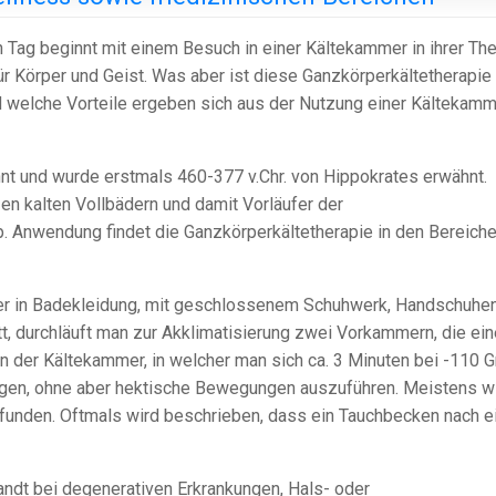
en Tag beginnt mit einem Besuch in einer Kältekammer in ihrer Th
ür Körper und Geist. Was aber ist diese Ganzkörperkältetherapie
 welche Vorteile ergeben sich aus der Nutzung einer Kältekamm
nt und wurde erstmals 460-377 v.Chr. von Hippokrates erwähnt.
en kalten Vollbädern und damit Vorläufer der
p. Anwendung findet die Ganzkörperkältetherapie in den Bereich
 in Badekleidung, mit geschlossenem Schuhwerk, Handschuhen
t, durchläuft man zur Akklimatisierung zwei Vorkammern, die ein
n der Kältekammer, in welcher man sich ca. 3 Minuten bei -110 G
wegen, ohne aber hektische Bewegungen auszuführen. Meistens w
mpfunden. Oftmals wird beschrieben, dass ein Tauchbecken nach 
ndt bei degenerativen Erkrankungen, Hals- oder