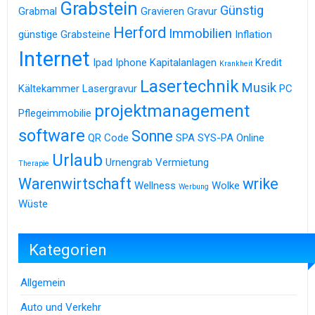
Grabstein
Günstig
Grabmal
Gravieren
Gravur
Herford
Immobilien
günstige Grabsteine
Inflation
Internet
Ipad
Iphone
Kapitalanlagen
Kredit
Krankheit
Lasertechnik
Musik
Kältekammer
Lasergravur
PC
projektmanagement
Pflegeimmobilie
software
Sonne
QR Code
SPA
SYS-PA Online
Urlaub
Urnengrab
Vermietung
Therapie
Warenwirtschaft
wrike
Wellness
Wolke
Werbung
Wüste
Kategorien
Allgemein
Auto und Verkehr