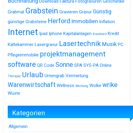
Buchhaltung
Download
Faktura
Fotogravuren
Geschenke
Grabstein
Günstig
Grabmal
Gravieren
Gravur
Herford
Immobilien
günstige Grabsteine
Inflation
Internet
Ipad
Iphone
Kapitalanlagen
Kredit
Krankheit
Lasertechnik
Musik
Kältekammer
Lasergravur
PC
projektmanagement
Pflegeimmobilie
software
Sonne
QR Code
SPA
SYS-PA Online
Urlaub
Urnengrab
Vermietung
Therapie
Warenwirtschaft
wrike
Wellness
Wolke
Werbung
Wüste
Kategorien
Allgemein