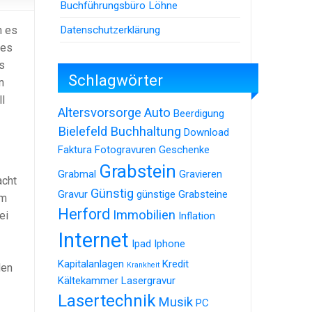
Buchführungsbüro Löhne
Datenschutzerklärung
n es
 es
s
Schlagwörter
n
ll
Altersvorsorge
Auto
Beerdigung
Bielefeld
Buchhaltung
Download
Faktura
Fotogravuren
Geschenke
Grabstein
Grabmal
Gravieren
acht
Günstig
Gravur
günstige Grabsteine
mm
Herford
Immobilien
ei
Inflation
Internet
Ipad
Iphone
Kapitalanlagen
Kredit
Krankheit
den
Kältekammer
Lasergravur
Lasertechnik
Musik
PC