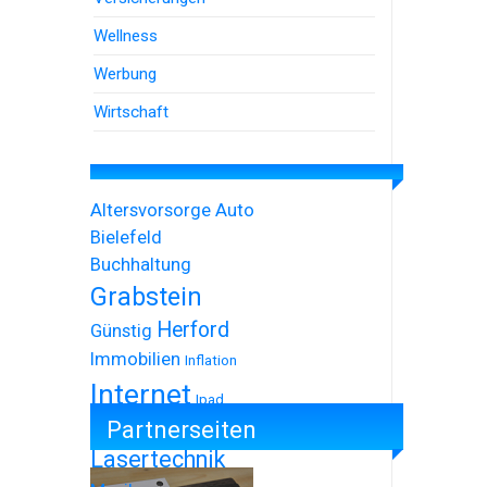
Wellness
Werbung
Wirtschaft
Altersvorsorge
Auto
Bielefeld
Buchhaltung
Grabstein
Herford
Günstig
Immobilien
Inflation
Internet
Ipad
Partnerseiten
Iphone
Lasertechnik