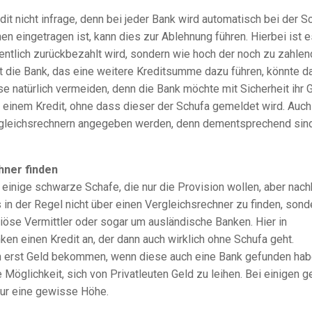
t nicht infrage, denn bei jeder Bank wird automatisch bei der S
n eingetragen ist, kann dies zur Ablehnung führen. Hierbei ist e
entlich zurückbezahlt wird, sondern wie hoch der noch zu zahle
ht die Bank, das eine weitere Kreditsumme dazu führen, könnte d
ese natürlich vermeiden, denn die Bank möchte mit Sicherheit ihr 
n einem Kredit, ohne dass dieser der Schufa gemeldet wird. Auch
ergleichsrechnern angegeben werden, denn dementsprechend sin
hner finden
 einige schwarze Schafe, die nur die Provision wollen, aber nach
 in der Regel nicht über einen Vergleichsrechner zu finden, sond
iöse Vermittler oder sogar um ausländische Banken. Hier in
en einen Kredit an, der dann auch wirklich ohne Schufa geht.
ann erst Geld bekommen, wenn diese auch eine Bank gefunden hab
 Möglichkeit, sich von Privatleuten Geld zu leihen. Bei einigen g
nur eine gewisse Höhe.