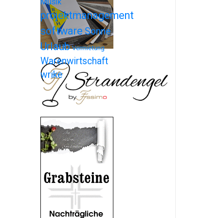
Musik
projektmanagement
software
Sonne
Urlaub
Vermietung
Warenwirtschaft
wrike