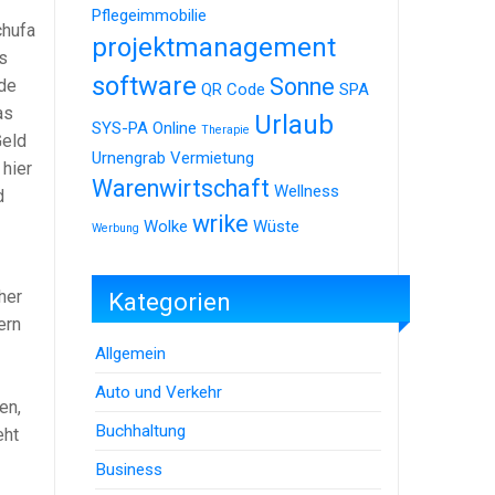
Pflegeimmobilie
chufa
projektmanagement
s
software
Sonne
nde
QR Code
SPA
as
Urlaub
SYS-PA Online
Therapie
Geld
Urnengrab
Vermietung
 hier
Warenwirtschaft
Wellness
d
wrike
Wolke
Wüste
Werbung
her
Kategorien
ern
Allgemein
Auto und Verkehr
en,
Buchhaltung
eht
Business