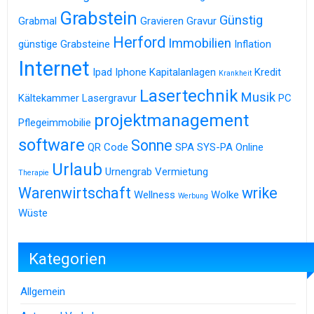
Grabstein
Günstig
Grabmal
Gravieren
Gravur
Herford
Immobilien
günstige Grabsteine
Inflation
Internet
Ipad
Iphone
Kapitalanlagen
Kredit
Krankheit
Lasertechnik
Musik
Kältekammer
Lasergravur
PC
projektmanagement
Pflegeimmobilie
software
Sonne
QR Code
SPA
SYS-PA Online
Urlaub
Urnengrab
Vermietung
Therapie
Warenwirtschaft
wrike
Wellness
Wolke
Werbung
Wüste
Kategorien
Allgemein