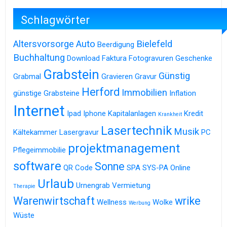
Schlagwörter
Altersvorsorge
Auto
Bielefeld
Beerdigung
Buchhaltung
Download
Faktura
Fotogravuren
Geschenke
Grabstein
Günstig
Grabmal
Gravieren
Gravur
Herford
Immobilien
günstige Grabsteine
Inflation
Internet
Ipad
Iphone
Kapitalanlagen
Kredit
Krankheit
Lasertechnik
Musik
Kältekammer
Lasergravur
PC
projektmanagement
Pflegeimmobilie
software
Sonne
QR Code
SPA
SYS-PA Online
Urlaub
Urnengrab
Vermietung
Therapie
Warenwirtschaft
wrike
Wellness
Wolke
Werbung
Wüste