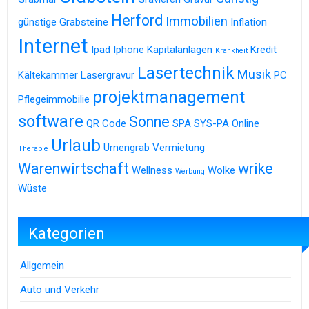
Herford
Immobilien
günstige Grabsteine
Inflation
Internet
Ipad
Iphone
Kapitalanlagen
Kredit
Krankheit
Lasertechnik
Musik
Kältekammer
Lasergravur
PC
projektmanagement
Pflegeimmobilie
software
Sonne
QR Code
SPA
SYS-PA Online
Urlaub
Urnengrab
Vermietung
Therapie
Warenwirtschaft
wrike
Wellness
Wolke
Werbung
Wüste
Kategorien
Allgemein
Auto und Verkehr