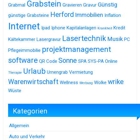
Grabstein
Günstig
Grabmal
Gravieren
Gravur
Herford
Immobilien
günstige Grabsteine
Inflation
Internet
Ipad
Iphone
Kapitalanlagen
Kredit
Krankheit
Lasertechnik
Musik
Kältekammer
Lasergravur
PC
projektmanagement
Pflegeimmobilie
software
Sonne
QR Code
SPA
SYS-PA Online
Urlaub
Urnengrab
Vermietung
Therapie
Warenwirtschaft
wrike
Wellness
Wolke
Werbung
Wüste
Kategorien
Allgemein
Auto und Verkehr