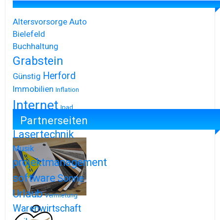
Altersvorsorge
Auto
Bielefeld
Buchhaltung
Grabstein
Herford
Günstig
Immobilien
Inflation
Internet
Ipad
Partnerseiten
Iphone
Lasertechnik
Musik
projektmanagement
software
Sonne
Urlaub
Vermietung
Warenwirtschaft