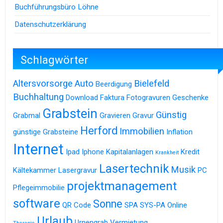
Buchführungsbüro Löhne
Datenschutzerklärung
Schlagwörter
Altersvorsorge
Auto
Bielefeld
Beerdigung
Buchhaltung
Download
Faktura
Fotogravuren
Geschenke
Grabstein
Günstig
Grabmal
Gravieren
Gravur
Herford
Immobilien
günstige Grabsteine
Inflation
Internet
Ipad
Iphone
Kapitalanlagen
Kredit
Krankheit
Lasertechnik
Musik
Kältekammer
Lasergravur
PC
projektmanagement
Pflegeimmobilie
software
Sonne
QR Code
SPA
SYS-PA Online
Urlaub
Urnengrab
Vermietung