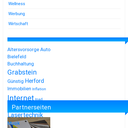
Wellness
Werbung
Wirtschaft
Altersvorsorge
Auto
Bielefeld
Buchhaltung
Grabstein
Herford
Günstig
Immobilien
Inflation
Internet
Ipad
Partnerseiten
Iphone
Lasertechnik
Musik