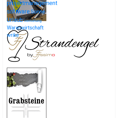
projektmanagement
software
Sonne
Urlaub
Vermietung
Warenwirtschaft
wrike