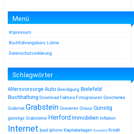
Menü
Impressum
Buchführungsbüro Löhne
Datenschutzerklärung
Schlagwörter
Altersvorsorge
Auto
Bielefeld
Beerdigung
Buchhaltung
Download
Faktura
Fotogravuren
Geschenke
Grabstein
Günstig
Grabmal
Gravieren
Gravur
Herford
Immobilien
günstige Grabsteine
Inflation
Internet
Ipad
Iphone
Kapitalanlagen
Kredit
Krankheit