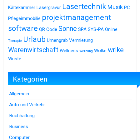
Lasertechnik
Musik
Kältekammer
Lasergravur
PC
projektmanagement
Pflegeimmobilie
software
Sonne
QR Code
SPA
SYS-PA Online
Urlaub
Urnengrab
Vermietung
Therapie
Warenwirtschaft
wrike
Wellness
Wolke
Werbung
Wüste
Kategorien
Allgemein
Auto und Verkehr
Buchhaltung
Business
Computer