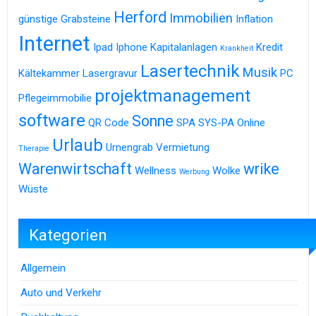
Herford
Immobilien
günstige Grabsteine
Inflation
Internet
Ipad
Iphone
Kapitalanlagen
Kredit
Krankheit
Lasertechnik
Musik
Kältekammer
Lasergravur
PC
projektmanagement
Pflegeimmobilie
software
Sonne
QR Code
SPA
SYS-PA Online
Urlaub
Urnengrab
Vermietung
Therapie
Warenwirtschaft
wrike
Wellness
Wolke
Werbung
Wüste
Kategorien
Allgemein
Auto und Verkehr