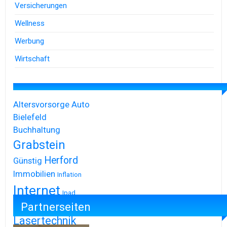
Versicherungen
Wellness
Werbung
Wirtschaft
Altersvorsorge
Auto
Bielefeld
Buchhaltung
Grabstein
Herford
Günstig
Immobilien
Inflation
Internet
Ipad
Partnerseiten
Iphone
Lasertechnik