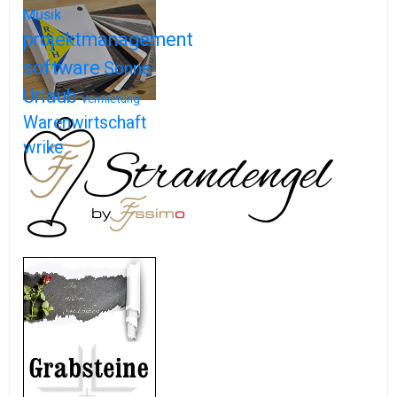
Musik
projektmanagement
software
Sonne
Urlaub
Vermietung
Warenwirtschaft
wrike