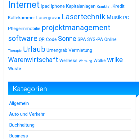
Internet
Ipad
Iphone
Kapitalanlagen
Kredit
Krankheit
Lasertechnik
Musik
Kältekammer
Lasergravur
PC
projektmanagement
Pflegeimmobilie
software
Sonne
QR Code
SPA
SYS-PA Online
Urlaub
Urnengrab
Vermietung
Therapie
Warenwirtschaft
wrike
Wellness
Wolke
Werbung
Wüste
Kategorien
Allgemein
Auto und Verkehr
Buchhaltung
Business