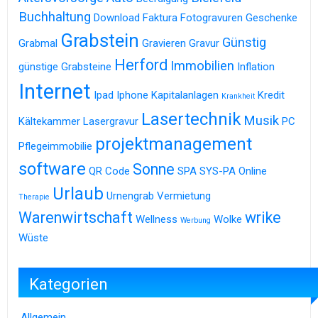
Buchhaltung
Download
Faktura
Fotogravuren
Geschenke
Grabstein
Günstig
Grabmal
Gravieren
Gravur
Herford
Immobilien
günstige Grabsteine
Inflation
Internet
Ipad
Iphone
Kapitalanlagen
Kredit
Krankheit
Lasertechnik
Musik
Kältekammer
Lasergravur
PC
projektmanagement
Pflegeimmobilie
software
Sonne
QR Code
SPA
SYS-PA Online
Urlaub
Urnengrab
Vermietung
Therapie
Warenwirtschaft
wrike
Wellness
Wolke
Werbung
Wüste
Kategorien
Allgemein