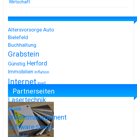
Wirtschaft
Altersvorsorge
Auto
Bielefeld
Buchhaltung
Grabstein
Herford
Günstig
Immobilien
Inflation
Internet
Ipad
Partnerseiten
Iphone
Lasertechnik
Musik
projektmanagement
software
Sonne
Urlaub