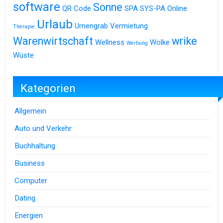
software
Sonne
QR Code
SPA
SYS-PA Online
Urlaub
Urnengrab
Vermietung
Therapie
Warenwirtschaft
wrike
Wellness
Wolke
Werbung
Wüste
Kategorien
Allgemein
Auto und Verkehr
Buchhaltung
Business
Computer
Dating
Energien