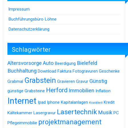
Impressum
Buchführungsbüro Löhne
Datenschutzerklärung
Schlagwörter
Altersvorsorge
Auto
Bielefeld
Beerdigung
Buchhaltung
Download
Faktura
Fotogravuren
Geschenke
Grabstein
Günstig
Grabmal
Gravieren
Gravur
Herford
Immobilien
günstige Grabsteine
Inflation
Internet
Ipad
Iphone
Kapitalanlagen
Kredit
Krankheit
Lasertechnik
Musik
Kältekammer
Lasergravur
PC
projektmanagement
Pflegeimmobilie