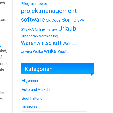
uch
Pflegeimmobilie
projektmanagement
software
Sonne
zen.
QR Code
SPA
Urlaub
SYS-PA Online
Therapie
Urnengrab
Vermietung
Warenwirtschaft
Wellness
s
wrike
ind,
Wolke
Wüste
Werbung
uf
rend
Kategorien
in-
Allgemein
r
Auto und Verkehr
die
Buchhaltung
im
Business