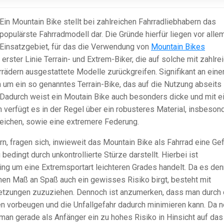
Ein Mountain Bike stellt bei zahlreichen Fahrradliebhabern das
populärste Fahrradmodell dar. Die Gründe hierfür liegen vor alle
Einsatzgebiet, für das die Verwendung von
Mountain Bikes
erster Linie Terrain- und Extrem-Biker, die auf solche mit zahlre
rädern ausgestattete Modelle zurückgreifen. Signifikant an ein
ch um ein so genanntes Terrain-Bike, das auf die Nutzung abseits
t. Dadurch weist ein Moutain Bike auch besonders dicke und mit 
verfügt es in der Regel über ein robusteres Material, insbeson
peichen, sowie eine extremere Federung.
, fragen sich, inwieweit das Mountain Bike als Fahrrad eine Ge
edingt durch unkontrollierte Stürze darstellt. Hierbei ist
ng um eine Extremsportart leichteren Grades handelt. Da es de
hen Maß an Spaß auch ein gewisses Risiko birgt, besteht mit
rletzungen zuzuziehen. Dennoch ist anzumerken, dass man durch 
n vorbeugen und die Unfallgefahr dadurch minimieren kann. Da 
 man gerade als Anfänger ein zu hohes Risiko in Hinsicht auf das