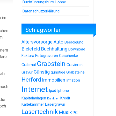
Buchführungsbüro Löhne
Datenschutzerklärung
m im
Schlagwörter
ichen
em
Altersvorsorge
Auto
Beerdigung
Bielefeld
Buchhaltung
Download
einem
Faktura
Fotogravuren
Geschenke
dere
Grabstein
Grabmal
Gravieren
Günstig
Gravur
günstige Grabsteine
fahr
Herford
Immobilien
Inflation
nnoch
Internet
Ipad
Iphone
Kapitalanlagen
Kredit
Krankheit
die
Kältekammer
Lasergravur
noch
Lasertechnik
Musik
PC