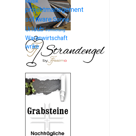
Musik
projektmanagement
software
Sonne
Urlaub
Vermietung
Warenwirtschaft
wrike