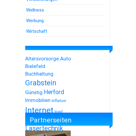
Wellness
Werbung
Wirtschaft
Altersvorsorge
Auto
Bielefeld
Buchhaltung
Grabstein
Herford
Günstig
Immobilien
Inflation
Internet
Ipad
Partnerseiten
Iphone
Lasertechnik