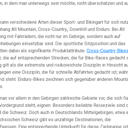
ain, in dem man unterwegs sein möchte, nicht überschätzen und a
 kann verschiedene Arten dieser Sport- und Bikingart für sich nut
ng All Mountain, Cross-Country,, Downhill und Enduro. Bei All
ng mit Fahrrädern, die nicht nur im Gebirge, sondern auch auf
nhebungen einsetzbar sind. Die sportliche Sitzposition und das
lten dabei als signifikante Produktattribute.
Cross-Country-Bike
, die auf entsprechenden Strecken, die für Bike-Races gedacht s
ilt als die extremste und risikoreichste Disziplin in Hinsicht a
egen eine Disziplin, die für schnelle Abfahrten gedacht ist, wäh
nd steht. Enduro-Bikes zeichnen sich gegenüber anderen Mounta
s.
an vor allem in den Gebirgen zahlreiche Gebiete vor, die sich fü
Vordergrund steht, eignen. Besonders beliebte Reiseziele sind 
und die Schweiz. Doch auch in Deutschlands Mittelgebirgen, etwa 
ächsischen Schweiz gibt es unzählige Destinationen, die
fweisen. Eine entsprechende Unterkunft für diese Zielgruppe ist