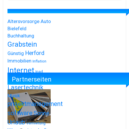
Altersvorsorge
Auto
Bielefeld
Buchhaltung
Grabstein
Herford
Günstig
Immobilien
Inflation
Internet
Ipad
Partnerseiten
Iphone
Lasertechnik
Musik
projektmanagement
software
Sonne
Urlaub
Vermietung