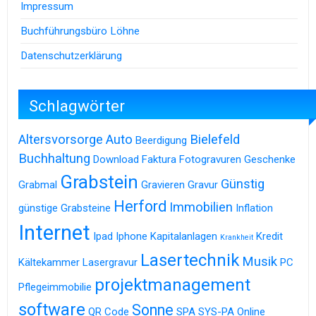
Impressum
Buchführungsbüro Löhne
Datenschutzerklärung
Schlagwörter
Altersvorsorge
Auto
Bielefeld
Beerdigung
Buchhaltung
Download
Faktura
Fotogravuren
Geschenke
Grabstein
Günstig
Grabmal
Gravieren
Gravur
Herford
Immobilien
günstige Grabsteine
Inflation
Internet
Ipad
Iphone
Kapitalanlagen
Kredit
Krankheit
Lasertechnik
Musik
Kältekammer
Lasergravur
PC
projektmanagement
Pflegeimmobilie
software
Sonne
QR Code
SPA
SYS-PA Online