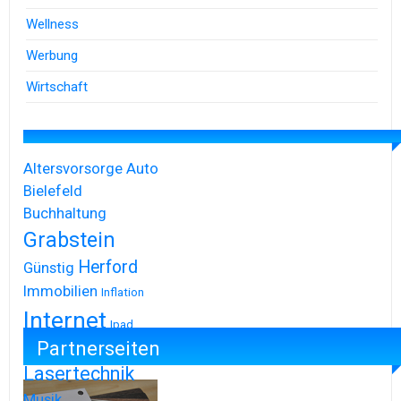
Wellness
Werbung
Wirtschaft
Altersvorsorge
Auto
Bielefeld
Buchhaltung
Grabstein
Herford
Günstig
Immobilien
Inflation
Internet
Ipad
Partnerseiten
Iphone
Lasertechnik
Musik