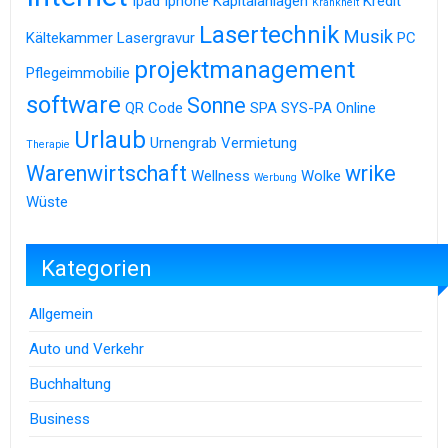
Ipad
Iphone
Kapitalanlagen
Kredit
Krankheit
Lasertechnik
Musik
Kältekammer
Lasergravur
PC
projektmanagement
Pflegeimmobilie
software
Sonne
QR Code
SPA
SYS-PA Online
Urlaub
Urnengrab
Vermietung
Therapie
Warenwirtschaft
wrike
Wellness
Wolke
Werbung
Wüste
Kategorien
Allgemein
Auto und Verkehr
Buchhaltung
Business