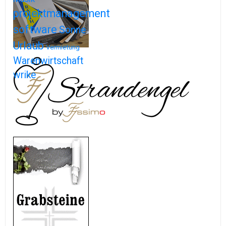
projektmanagement
software
Sonne
Urlaub
Vermietung
Warenwirtschaft
wrike