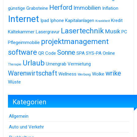
Herford
Immobilien
günstige Grabsteine
Inflation
Internet
Ipad
Iphone
Kapitalanlagen
Kredit
Krankheit
Lasertechnik
Musik
Kältekammer
Lasergravur
PC
projektmanagement
Pflegeimmobilie
software
Sonne
QR Code
SPA
SYS-PA Online
Urlaub
Urnengrab
Vermietung
Therapie
Warenwirtschaft
wrike
Wellness
Wolke
Werbung
Wüste
Kategorien
Allgemein
Auto und Verkehr