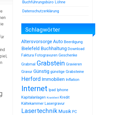
Buchführungsbüro Löhne
Datenschutzerklärung
re
chen
ie
Schlagwörter
für
Altersvorsorge
Auto
Beerdigung
Bielefeld
Buchhaltung
Download
ind
Faktura
Fotogravuren
Geschenke
iel,
Grabstein
en
Grabmal
Gravieren
Günstig
Gravur
günstige Grabsteine
Herford
Immobilien
Inflation
Internet
Ipad
Iphone
g
Kapitalanlagen
Kredit
Krankheit
Kältekammer
Lasergravur
Lasertechnik
Musik
PC