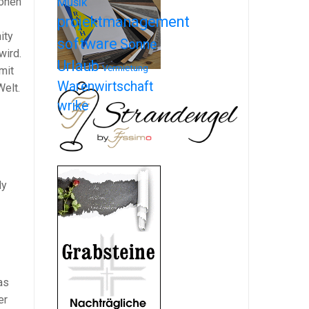
ionen
Musik
projektmanagement
ity
software
Sonne
wird.
Urlaub
Vermietung
mit
Warenwirtschaft
Welt.
wrike
ly
as
er