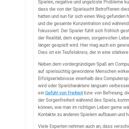
Spielen, negative und ungelöste Probleme ku
dass die von der Spielsucht Betroffenen die
hatten und nun für sich einen Weg gefunden
und die gesamte Konzentration sind während 
fokussiert. Der Spieler fühlt sich fröhlich g
der Realität, dem eigenen, sorgenvollen Lebe
länger gespielt wird. Hier mag auch ein gewis
Dies ist ein Teufelskreis, der in eine stärker
Neben dem vordergründigen Spaß am Compute
auf spielsüchtig gewordene Menschen wirken
Erfolgserlebnisse innerhalb des Computersp
wird oder Spielcharaktere langsam verbesser
ein
Gefühl von Freiheit
bzw. von Befreiung, d
der Sorgenfreiheit während des Spiels, komm
können, wie man im richtigen Leben gerne wä
Kontakte zu anderen Spielern aufbauen und h
Viele Experten nehmen auch an, dass versch