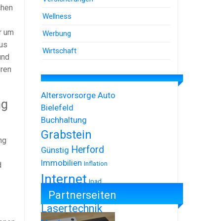
chen
Wellness
r um
Werbung
aus
Wirtschaft
und
eren
Altersvorsorge
Auto
ng
Bielefeld
Buchhaltung
Grabstein
ng
Herford
Günstig
Immobilien
Inflation
d
Internet
Ipad
Partnerseiten
Iphone
Lasertechnik