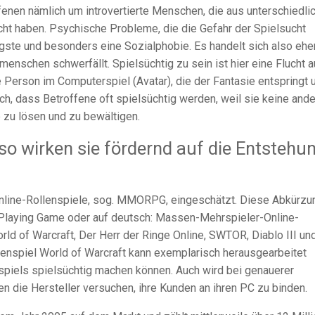
fenen nämlich um introvertierte Menschen, die aus unterschiedli
cht haben. Psychische Probleme, die die Gefahr der Spielsucht
ngste und besonders eine Sozialphobie. Es handelt sich also ehe
nschen schwerfällt. Spielsüchtig zu sein ist hier eine Flucht 
ete Person im Computerspiel (Avatar), die der Fantasie entspringt 
ich, dass Betroffene oft spielsüchtig werden, weil sie keine and
 zu lösen und zu bewältigen.
 wirken sie fördernd auf die Entstehu
Online-Rollenspiele, sog. MMORPG, eingeschätzt. Diese Abkürzu
-Playing Game oder auf deutsch: Massen-Mehrspieler-Online-
d of Warcraft, Der Herr der Ringe Online, SWTOR, Diablo III un
enspiel World of Warcraft kann exemplarisch herausgearbeitet
iels spielsüchtig machen können. Auch wird bei genauerer
 die Hersteller versuchen, ihre Kunden an ihren PC zu binden.