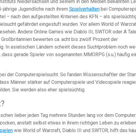
sinstituts Niedersachsen und seinem in den Medien bekannten Le
15-jährige Jugendliche nach ihrem
Spielverhalten
bei Computerspi
ttel – nach den aufgestellten Kriterien des KFN – als spielsüchti
ielsucht gefährdet eingestuft wurden. Vor allem World of Warcra
gesehen. Andere Online Games wie Diablo III, SWTOR oder A Tale
 Großbritannien bewerten ca. acht bis zwölf Prozent der
ig. In asiatischen Ländern scheint dieses Suchtproblem noch wei
nt, dass gerade Spieler von sogenannten MMORPG (s.u.) häufig ei
 bei der Computerspielsucht. So fanden Wissenschaftler der Sta
 dass Männer stärker auf Computerspiele und Videospiele reagie
ilden. Sie werden also eher spielsüchtig.
t?
schen lieber jeden Tag mehrere Stunden lang vor dem Computer
zocken, anstatt selbst etwas in ihrem richtigen Leben zu erlebe
pielen
wie World of Warcraft, Diablo III und SWTOR, hilft das häu