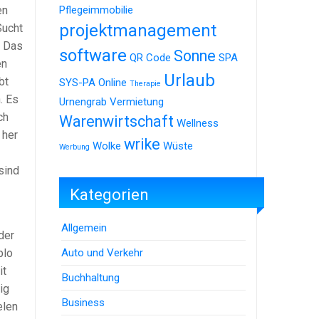
en
Pflegeimmobilie
projektmanagement
Sucht
. Das
software
Sonne
QR Code
SPA
en
Urlaub
bt
SYS-PA Online
Therapie
. Es
Urnengrab
Vermietung
ch
Warenwirtschaft
Wellness
 her
wrike
Wolke
Wüste
Werbung
sind
Kategorien
Allgemein
der
Auto und Verkehr
blo
it
Buchhaltung
ig
Business
elen