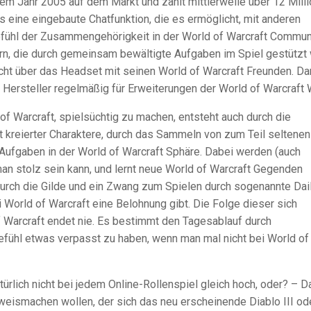
em Jahr 2005 auf dem Markt und zählt mittlerweile über 12 Mill
es eine eingebaute Chatfunktion, die es ermöglicht, mit anderen
 Gefühl der Zusammengehörigkeit in der World of Warcraft Commun
rn, die durch gemeinsam bewältigte Aufgaben im Spiel gestützt 
icht über das Headset mit seinen World of Warcraft Freunden. Da
Hersteller regelmäßig für Erweiterungen der World of Warcraft 
f Warcraft, spielsüchtig zu machen, entsteht auch durch die
t kreierter Charaktere, durch das Sammeln von zum Teil seltenen
ufgaben in der World of Warcraft Sphäre. Dabei werden (auch
n stolz sein kann, und lernt neue World of Warcraft Gegenden
urch die Gilde und ein Zwang zum Spielen durch sogenannte Dai
i World of Warcraft eine Belohnung gibt. Die Folge dieser sich
f Warcraft endet nie. Es bestimmt den Tagesablauf durch
fühl etwas verpasst zu haben, wenn man mal nicht bei World of
türlich nicht bei jedem Online-Rollenspiel gleich hoch, oder? – D
weismachen wollen, der sich das neu erscheinende Diablo III od