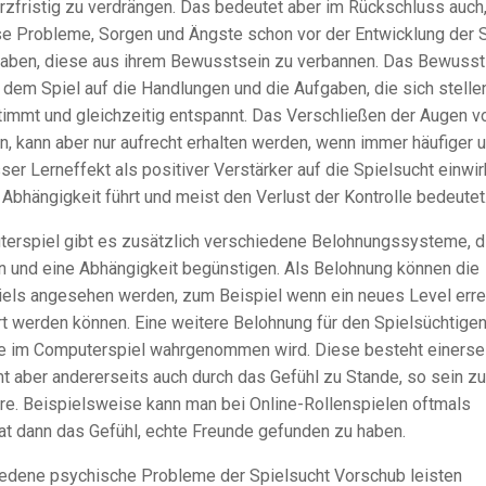
rzfristig zu verdrängen. Das bedeutet aber im Rückschluss auch
se Probleme, Sorgen und Ängste schon vor der Entwicklung der 
 haben, diese aus ihrem Bewusstsein zu verbannen. Das Bewusst
dem Spiel auf die Handlungen und die Aufgaben, die sich stellen
estimmt und gleichzeitig entspannt. Das Verschließen der Augen v
n, kann aber nur aufrecht erhalten werden, wenn immer häufiger 
ser Lerneffekt als positiver Verstärker auf die Spielsucht einwir
e Abhängigkeit führt und meist den Verlust der Kontrolle bedeutet
rspiel gibt es zusätzlich verschiedene Belohnungssysteme, d
 und eine Abhängigkeit begünstigen. Als Belohnung können die
iels angesehen werden, zum Beispiel wenn ein neues Level erre
t werden können. Eine weitere Belohnung für den Spielsüchtigen
ie im Computerspiel wahrgenommen wird. Diese besteht einersei
t aber andererseits auch durch das Gefühl zu Stande, so sein zu
re. Beispielsweise kann man bei Online-Rollenspielen oftmals
at dann das Gefühl, echte Freunde gefunden zu haben.
iedene psychische Probleme der Spielsucht Vorschub leisten