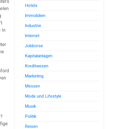
iters
Hotels
elen
Immobilien
g
ft
Industrie
 In
Internet
ter
Jobbörse
ne
Kapitalanlagen
Kreditwesen
nford
Marketing
ren
Messen
Mode und Lifestyle
Musik
Politik
n?
fige
Reisen