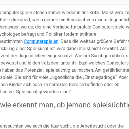
Computerspiele stehen immer wieder in der Kritik. Meist wird ih
Rolle diskutiert, wenn gerade ein Amoklauf von einem Jugendli
begangen wurde, der eine Vorliebe für brutale Computerspiele w
chologen befragt und Politiker fordern striktere
 bestimmten
Computerspielen
. Dass die weitaus größere Gefahr 
klung einer Spielsucht ist, wird dabei meist nicht erwähnt. Als
zent der Jugendlichen eingeschätzt. Wie bei Süchtigen üblich, s
t bewusst und leiden trotzdem unter ihr. Egal welches Computersp
le haben das Potenzial, spielsüchtig zu machen. Am gefährlichst
ele. Sie sind für viele Jugendliche die „Einstiegsdroge“. Aber
nen Kinder sich noch im normalen Bereich befinden oder ob
hon zur Spielsucht geworden sind?
 wie erkennt man, ob jemand spielsüchti
tenssüchten wie auch die Kaufsucht, die Arbeitssucht oder die