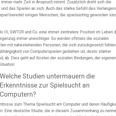
 immer mehr Zeit in Anspruch nimmt. Zusätzlich dreht sich die
 und das Spielen an sich. Auch das starke Gefühl des Verlangens
iel bereitet einigen Menschen, die spielsüchtig geworden sind
o III, SWTOR und Co. eine immer zentralere Position im Leben 
Gegenzug immer unwichtiger. So werden oftmals die sozialen
kten mit nahestehenden Personen, die sich zurückgesetzt fühlen
Abhängigkeit von Computerspielen gediehen ist, desto stärker
nd, ab. Dies geht auf Kosten der sozialen Bindungen, der eigenen
ituation.
Welche Studien untermauern die
Erkenntnisse zur Spielsucht an
Computern?
enntnisse zum Thema Spielsucht am Computer und deren Häufigke
len. Eine deutsche Studie, die in diesem Zusammenhang zu nenn