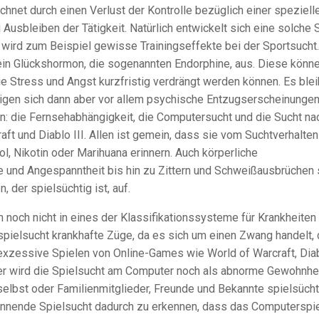
hnet durch einen Verlust der Kontrolle bezüglich einer speziell
Ausbleiben der Tätigkeit. Natürlich entwickelt sich eine solche 
wird zum Beispiel gewisse Trainingseffekte bei der Sportsucht
ein Glückshormon, die sogenannten Endorphine, aus. Diese könn
e Stress und Angst kurzfristig verdrängt werden können. Es blei
eigen sich dann aber vor allem psychische Entzugserscheinungen
: die Fernsehabhängigkeit, die Computersucht und die Sucht na
 und Diablo III. Allen ist gemein, dass sie vom Suchtverhalten
l, Nikotin oder Marihuana erinnern. Auch körperliche
 und Angespanntheit bis hin zu Zittern und Schweißausbrüchen 
 der spielsüchtig ist, auf.
noch nicht in eines der Klassifikationssysteme für Krankheiten
ielsucht krankhafte Züge, da es sich um einen Zwang handelt, 
exzessive Spielen von Online-Games wie World of Warcraft, Dia
her wird die Spielsucht am Computer noch als abnorme Gewohnhe
selbst oder Familienmitglieder, Freunde und Bekannte spielsücht
innende Spielsucht dadurch zu erkennen, dass das Computerspi