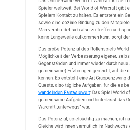
Das Online-Game World of Warcraft ist seit d
Spieler weltweit. Bei World of Warcraft gibt 
Spielern Kontakt zu halten. Es entsteht ein
sowie eine soziale Bindung zu den Mitspiele
Man verabredet sich also zu Treffen und spr
keine Langeweile aufkommen kann, sorgt der 
Das große Potenzial des Rollenspiels World o
Möglichkeit der Verbesserung eigener, selbs
Gegenständen und immer wieder durch neue A
gemeinsame) Erfahrungen gemacht, auf die ma
kennen. Es entsteht eine Art Gruppenzwang d
Quests, also tägliche Aufgaben, für die es be
wandelnden Fantasiewelt
: Das Spiel World o
gemeinsame Aufgaben und hinterlässt das Ge
Warcraft „unterwegs“ war.
Das Potenzial, spielsüchtig zu machen, ist na
Gleiche wird ihnen vermutlich ihr Nachwuchs 