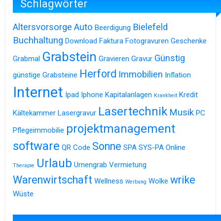
Schlagwörter
Altersvorsorge
Auto
Bielefeld
Beerdigung
Buchhaltung
Download
Faktura
Fotogravuren
Geschenke
Grabstein
Günstig
Grabmal
Gravieren
Gravur
Herford
Immobilien
günstige Grabsteine
Inflation
Internet
Ipad
Iphone
Kapitalanlagen
Kredit
Krankheit
Lasertechnik
Musik
Kältekammer
Lasergravur
PC
projektmanagement
Pflegeimmobilie
software
Sonne
QR Code
SPA
SYS-PA Online
Urlaub
Urnengrab
Vermietung
Therapie
Warenwirtschaft
wrike
Wellness
Wolke
Werbung
Wüste