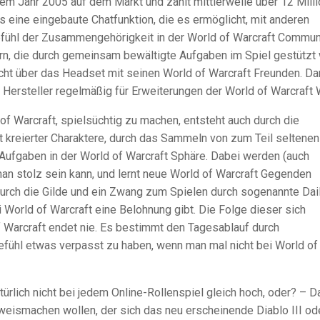
em Jahr 2005 auf dem Markt und zählt mittlerweile über 12 Mill
es eine eingebaute Chatfunktion, die es ermöglicht, mit anderen
 Gefühl der Zusammengehörigkeit in der World of Warcraft Commun
rn, die durch gemeinsam bewältigte Aufgaben im Spiel gestützt 
icht über das Headset mit seinen World of Warcraft Freunden. Da
Hersteller regelmäßig für Erweiterungen der World of Warcraft 
f Warcraft, spielsüchtig zu machen, entsteht auch durch die
t kreierter Charaktere, durch das Sammeln von zum Teil seltenen
ufgaben in der World of Warcraft Sphäre. Dabei werden (auch
n stolz sein kann, und lernt neue World of Warcraft Gegenden
urch die Gilde und ein Zwang zum Spielen durch sogenannte Dai
i World of Warcraft eine Belohnung gibt. Die Folge dieser sich
f Warcraft endet nie. Es bestimmt den Tagesablauf durch
fühl etwas verpasst zu haben, wenn man mal nicht bei World of
türlich nicht bei jedem Online-Rollenspiel gleich hoch, oder? – D
weismachen wollen, der sich das neu erscheinende Diablo III od