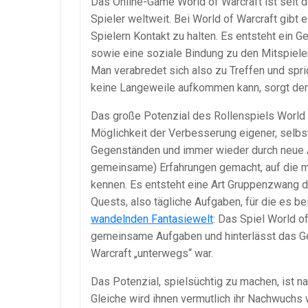
Das Online-Game World of Warcraft ist seit d
Spieler weltweit. Bei World of Warcraft gibt 
Spielern Kontakt zu halten. Es entsteht ein
sowie eine soziale Bindung zu den Mitspiele
Man verabredet sich also zu Treffen und spr
keine Langeweile aufkommen kann, sorgt der 
Das große Potenzial des Rollenspiels World o
Möglichkeit der Verbesserung eigener, selbs
Gegenständen und immer wieder durch neue A
gemeinsame) Erfahrungen gemacht, auf die ma
kennen. Es entsteht eine Art Gruppenzwang d
Quests, also tägliche Aufgaben, für die es be
wandelnden Fantasiewelt
: Das Spiel World o
gemeinsame Aufgaben und hinterlässt das Ge
Warcraft „unterwegs“ war.
Das Potenzial, spielsüchtig zu machen, ist na
Gleiche wird ihnen vermutlich ihr Nachwuchs 