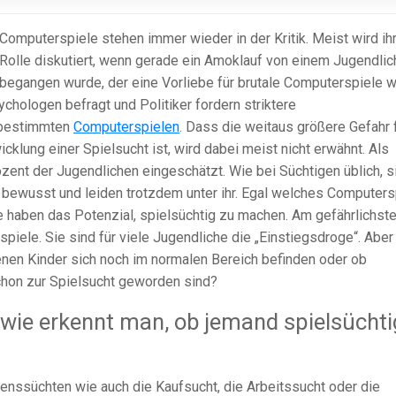
Computerspiele stehen immer wieder in der Kritik. Meist wird ih
Rolle diskutiert, wenn gerade ein Amoklauf von einem Jugendli
begangen wurde, der eine Vorliebe für brutale Computerspiele w
chologen befragt und Politiker fordern striktere
 bestimmten
Computerspielen
. Dass die weitaus größere Gefahr 
klung einer Spielsucht ist, wird dabei meist nicht erwähnt. Als
zent der Jugendlichen eingeschätzt. Wie bei Süchtigen üblich, s
t bewusst und leiden trotzdem unter ihr. Egal welches Computersp
le haben das Potenzial, spielsüchtig zu machen. Am gefährlichst
ele. Sie sind für viele Jugendliche die „Einstiegsdroge“. Aber
nen Kinder sich noch im normalen Bereich befinden oder ob
hon zur Spielsucht geworden sind?
 wie erkennt man, ob jemand spielsüchti
tenssüchten wie auch die Kaufsucht, die Arbeitssucht oder die