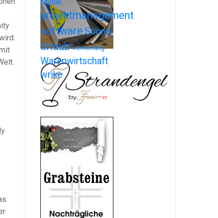
ionen
Musik
projektmanagement
ity
software
Sonne
wird.
Urlaub
Vermietung
mit
Warenwirtschaft
Welt.
wrike
ly
as
er