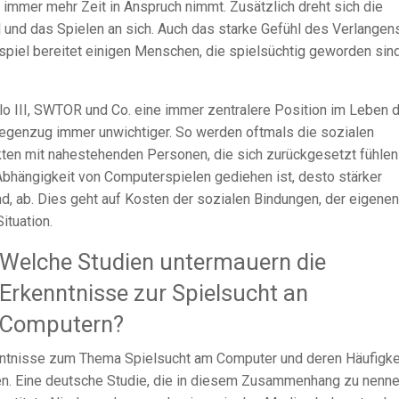
 immer mehr Zeit in Anspruch nimmt. Zusätzlich dreht sich die
 und das Spielen an sich. Auch das starke Gefühl des Verlangens
iel bereitet einigen Menschen, die spielsüchtig geworden sind
o III, SWTOR und Co. eine immer zentralere Position im Leben 
Gegenzug immer unwichtiger. So werden oftmals die sozialen
kten mit nahestehenden Personen, die sich zurückgesetzt fühlen
Abhängigkeit von Computerspielen gediehen ist, desto stärker
nd, ab. Dies geht auf Kosten der sozialen Bindungen, der eigenen
ituation.
Welche Studien untermauern die
Erkenntnisse zur Spielsucht an
Computern?
enntnisse zum Thema Spielsucht am Computer und deren Häufigke
len. Eine deutsche Studie, die in diesem Zusammenhang zu nenn