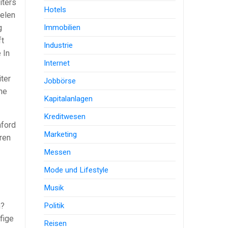
iters
Hotels
elen
Immobilien
g
ft
Industrie
 In
Internet
ter
Jobbörse
ne
Kapitalanlagen
Kreditwesen
nford
Marketing
ren
Messen
Mode und Lifestyle
Musik
Politik
n?
fige
Reisen