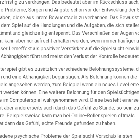
rzfristig zu verdrängen. Das bedeutet aber im Rückschluss auch
se Probleme, Sorgen und Ängste schon vor der Entwicklung der 
 haben, diese aus ihrem Bewusstsein zu verbannen. Das Bewusst
dem Spiel auf die Handlungen und die Aufgaben, die sich stellen
estimmt und gleichzeitig entspannt. Das Verschließen der Augen v
n, kann aber nur aufrecht erhalten werden, wenn immer häufiger 
ser Lerneffekt als positiver Verstärker auf die Spielsucht einwir
e Abhängigkeit führt und meist den Verlust der Kontrolle bedeutet
rspiel gibt es zusätzlich verschiedene Belohnungssysteme, d
 und eine Abhängigkeit begünstigen. Als Belohnung können die
iels angesehen werden, zum Beispiel wenn ein neues Level erre
t werden können. Eine weitere Belohnung für den Spielsüchtigen
ie im Computerspiel wahrgenommen wird. Diese besteht einersei
t aber andererseits auch durch das Gefühl zu Stande, so sein zu
re. Beispielsweise kann man bei Online-Rollenspielen oftmals
at dann das Gefühl, echte Freunde gefunden zu haben.
iedene psychische Probleme der Spielsucht Vorschub leisten