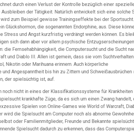
hnet durch einen Verlust der Kontrolle bezüglich einer speziell
Ausbleiben der Tätigkeit. Natürlich entwickelt sich eine solche 
wird zum Beispiel gewisse Trainingseffekte bei der Sportsucht
ein Glückshormon, die sogenannten Endorphine, aus. Diese könn
e Stress und Angst kurzfristig verdrängt werden können. Es blei
eigen sich dann aber vor allem psychische Entzugserscheinungen
: die Fernsehabhängigkeit, die Computersucht und die Sucht na
 und Diablo III. Allen ist gemein, dass sie vom Suchtverhalten
l, Nikotin oder Marihuana erinnern. Auch körperliche
 und Angespanntheit bis hin zu Zittern und Schweißausbrüchen 
 der spielsüchtig ist, auf.
noch nicht in eines der Klassifikationssysteme für Krankheiten
ielsucht krankhafte Züge, da es sich um einen Zwang handelt, 
exzessive Spielen von Online-Games wie World of Warcraft, Dia
her wird die Spielsucht am Computer noch als abnorme Gewohnhe
selbst oder Familienmitglieder, Freunde und Bekannte spielsücht
innende Spielsucht dadurch zu erkennen, dass das Computerspi