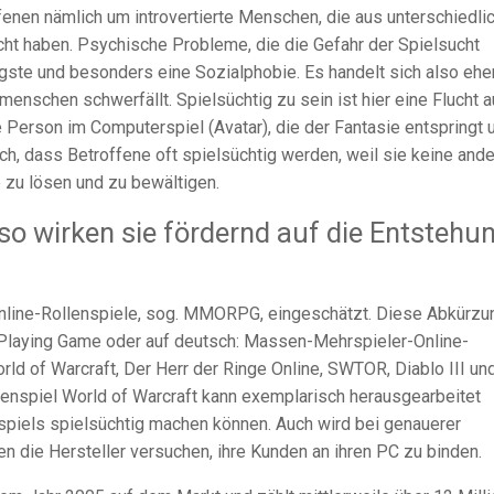
fenen nämlich um introvertierte Menschen, die aus unterschiedli
cht haben. Psychische Probleme, die die Gefahr der Spielsucht
ngste und besonders eine Sozialphobie. Es handelt sich also ehe
nschen schwerfällt. Spielsüchtig zu sein ist hier eine Flucht 
ete Person im Computerspiel (Avatar), die der Fantasie entspringt 
ich, dass Betroffene oft spielsüchtig werden, weil sie keine and
 zu lösen und zu bewältigen.
 wirken sie fördernd auf die Entstehu
Online-Rollenspiele, sog. MMORPG, eingeschätzt. Diese Abkürzu
-Playing Game oder auf deutsch: Massen-Mehrspieler-Online-
d of Warcraft, Der Herr der Ringe Online, SWTOR, Diablo III un
enspiel World of Warcraft kann exemplarisch herausgearbeitet
iels spielsüchtig machen können. Auch wird bei genauerer
 die Hersteller versuchen, ihre Kunden an ihren PC zu binden.