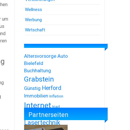
chen
Wellness
r um
Werbung
aus
Wirtschaft
und
eren
Altersvorsorge
Auto
ng
Bielefeld
Buchhaltung
Grabstein
ng
Herford
Günstig
Immobilien
Inflation
d
Internet
Ipad
Partnerseiten
Iphone
Lasertechnik