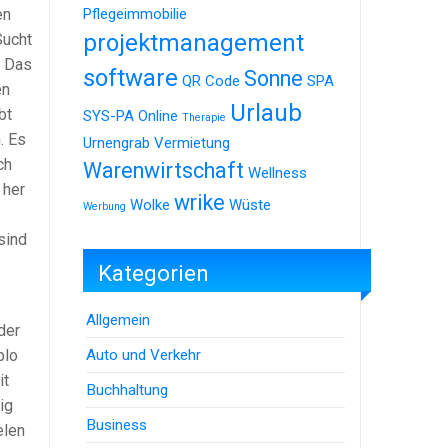
en
Pflegeimmobilie
projektmanagement
Sucht
. Das
software
Sonne
QR Code
SPA
en
Urlaub
bt
SYS-PA Online
Therapie
. Es
Urnengrab
Vermietung
ch
Warenwirtschaft
Wellness
 her
wrike
Wolke
Wüste
Werbung
sind
Kategorien
Allgemein
der
Auto und Verkehr
blo
it
Buchhaltung
ig
Business
elen