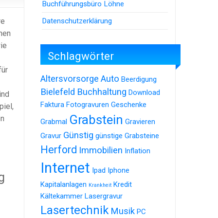
Buchführungsbüro Löhne
Datenschutzerklärung
re
chen
ie
Schlagwörter
für
Altersvorsorge
Auto
Beerdigung
Bielefeld
Buchhaltung
Download
ind
Faktura
Fotogravuren
Geschenke
iel,
Grabstein
en
Grabmal
Gravieren
Günstig
Gravur
günstige Grabsteine
Herford
Immobilien
Inflation
Internet
Ipad
Iphone
g
Kapitalanlagen
Kredit
Krankheit
Kältekammer
Lasergravur
Lasertechnik
Musik
PC