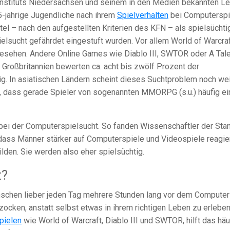
sinstituts Niedersachsen und seinem in den Medien bekannten Le
15-jährige Jugendliche nach ihrem
Spielverhalten
bei Computerspi
ttel – nach den aufgestellten Kriterien des KFN – als spielsüchti
ielsucht gefährdet eingestuft wurden. Vor allem World of Warcra
gesehen. Andere Online Games wie Diablo III, SWTOR oder A Tale
 Großbritannien bewerten ca. acht bis zwölf Prozent der
ig. In asiatischen Ländern scheint dieses Suchtproblem noch wei
nt, dass gerade Spieler von sogenannten MMORPG (s.u.) häufig ei
 bei der Computerspielsucht. So fanden Wissenschaftler der Sta
 dass Männer stärker auf Computerspiele und Videospiele reagie
ilden. Sie werden also eher spielsüchtig.
t?
schen lieber jeden Tag mehrere Stunden lang vor dem Computer
zocken, anstatt selbst etwas in ihrem richtigen Leben zu erlebe
pielen
wie World of Warcraft, Diablo III und SWTOR, hilft das häu