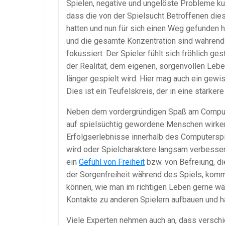
Spielen, negative und ungelöste Probleme ku
dass die von der Spielsucht Betroffenen die
hatten und nun für sich einen Weg gefunden
und die gesamte Konzentration sind während 
fokussiert. Der Spieler fühlt sich fröhlich g
der Realität, dem eigenen, sorgenvollen Lebe
länger gespielt wird. Hier mag auch ein gewis
Dies ist ein Teufelskreis, der in eine stärker
Neben dem vordergründigen Spaß am Compute
auf spielsüchtig gewordene Menschen wirken
Erfolgserlebnisse innerhalb des Computersp
wird oder Spielcharaktere langsam verbesser
ein
Gefühl von Freiheit
bzw. von Befreiung, d
der Sorgenfreiheit während des Spiels, komm
können, wie man im richtigen Leben gerne wä
Kontakte zu anderen Spielern aufbauen und h
Viele Experten nehmen auch an, dass versch