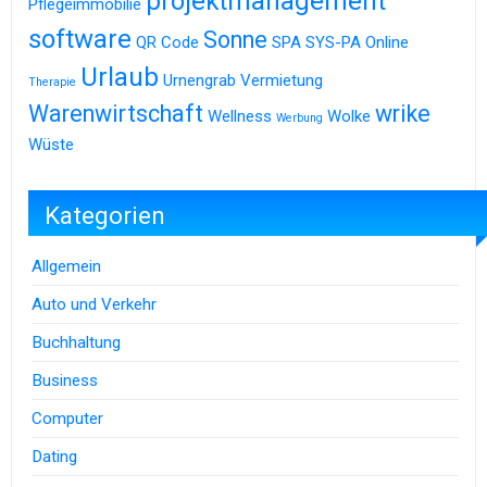
projektmanagement
Pflegeimmobilie
software
Sonne
QR Code
SPA
SYS-PA Online
Urlaub
Urnengrab
Vermietung
Therapie
Warenwirtschaft
wrike
Wellness
Wolke
Werbung
Wüste
Kategorien
Allgemein
Auto und Verkehr
Buchhaltung
Business
Computer
Dating