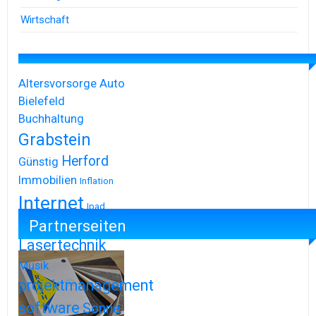
Wirtschaft
Altersvorsorge
Auto
Bielefeld
Buchhaltung
Grabstein
Herford
Günstig
Immobilien
Inflation
Internet
Ipad
Partnerseiten
Iphone
Lasertechnik
Musik
projektmanagement
software
Sonne