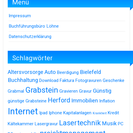
Menü
Impressum
Buchführungsbüro Löhne
Datenschutzerklärung
Schlagwörter
Altersvorsorge
Auto
Bielefeld
Beerdigung
Buchhaltung
Download
Faktura
Fotogravuren
Geschenke
Grabstein
Günstig
Grabmal
Gravieren
Gravur
Herford
Immobilien
günstige Grabsteine
Inflation
Internet
Ipad
Iphone
Kapitalanlagen
Kredit
Krankheit
Lasertechnik
Musik
Kältekammer
Lasergravur
PC