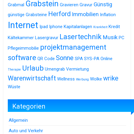
Grabstein
Günstig
Grabmal
Gravieren
Gravur
Herford
Immobilien
günstige Grabsteine
Inflation
Internet
Ipad
Iphone
Kapitalanlagen
Kredit
Krankheit
Lasertechnik
Musik
Kältekammer
Lasergravur
PC
projektmanagement
Pflegeimmobilie
software
Sonne
QR Code
SPA
SYS-PA Online
Urlaub
Urnengrab
Vermietung
Therapie
Warenwirtschaft
wrike
Wellness
Wolke
Werbung
Wüste
Kategorien
Allgemein
Auto und Verkehr