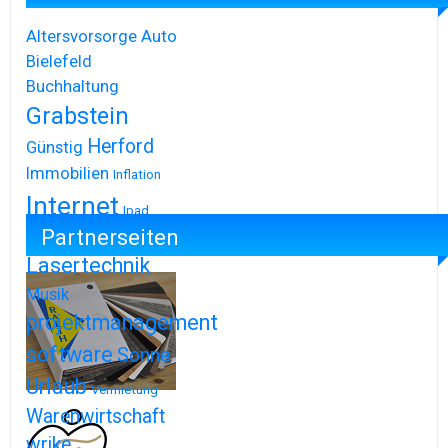
Altersvorsorge
Auto
Bielefeld
Buchhaltung
Grabstein
Herford
Günstig
Immobilien
Inflation
Internet
Ipad
Partnerseiten
Iphone
Lasertechnik
Musik
projektmanagement
software
Sonne
Urlaub
Vermietung
Warenwirtschaft
wrike