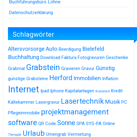
Buchführungsbüro Löhne
Datenschutzerklärung
Schlagwörter
Altersvorsorge
Auto
Bielefeld
Beerdigung
Buchhaltung
Download
Faktura
Fotogravuren
Geschenke
Grabstein
Günstig
Grabmal
Gravieren
Gravur
Herford
Immobilien
günstige Grabsteine
Inflation
Internet
Ipad
Iphone
Kapitalanlagen
Kredit
Krankheit
Lasertechnik
Musik
Kältekammer
Lasergravur
PC
projektmanagement
Pflegeimmobilie
software
Sonne
QR Code
SPA
SYS-PA Online
Urlaub
Urnengrab
Vermietung
Therapie