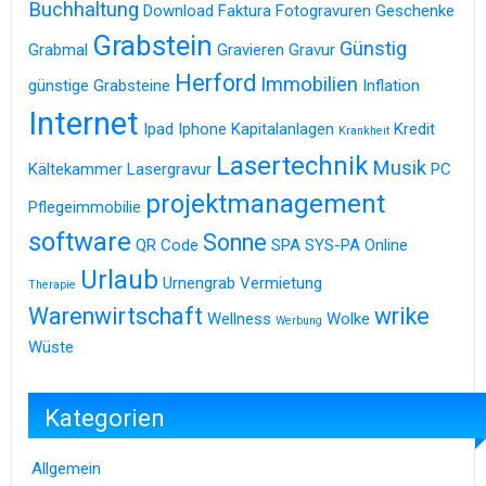
Buchhaltung
Download
Faktura
Fotogravuren
Geschenke
Grabstein
Günstig
Grabmal
Gravieren
Gravur
Herford
Immobilien
günstige Grabsteine
Inflation
Internet
Ipad
Iphone
Kapitalanlagen
Kredit
Krankheit
Lasertechnik
Musik
Kältekammer
Lasergravur
PC
projektmanagement
Pflegeimmobilie
software
Sonne
QR Code
SPA
SYS-PA Online
Urlaub
Urnengrab
Vermietung
Therapie
Warenwirtschaft
wrike
Wellness
Wolke
Werbung
Wüste
Kategorien
Allgemein