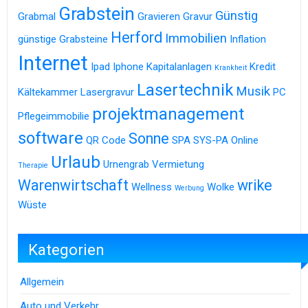
Grabstein
Günstig
Grabmal
Gravieren
Gravur
Herford
Immobilien
günstige Grabsteine
Inflation
Internet
Ipad
Iphone
Kapitalanlagen
Kredit
Krankheit
Lasertechnik
Musik
Kältekammer
Lasergravur
PC
projektmanagement
Pflegeimmobilie
software
Sonne
QR Code
SPA
SYS-PA Online
Urlaub
Urnengrab
Vermietung
Therapie
Warenwirtschaft
wrike
Wellness
Wolke
Werbung
Wüste
Kategorien
Allgemein
Auto und Verkehr