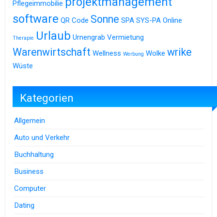
projektmanagement
Pflegeimmobilie
software
Sonne
QR Code
SPA
SYS-PA Online
Urlaub
Urnengrab
Vermietung
Therapie
Warenwirtschaft
wrike
Wellness
Wolke
Werbung
Wüste
Kategorien
Allgemein
Auto und Verkehr
Buchhaltung
Business
Computer
Dating