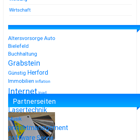
Wirtschaft
Altersvorsorge
Auto
Bielefeld
Buchhaltung
Grabstein
Herford
Günstig
Immobilien
Inflation
Internet
Ipad
Partnerseiten
Iphone
Lasertechnik
Musik
projektmanagement
software
Sonne