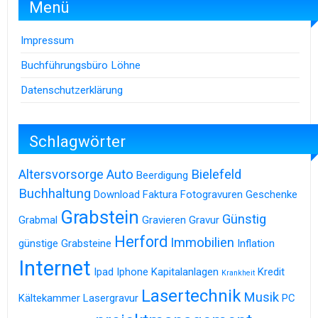
Menü
Impressum
Buchführungsbüro Löhne
Datenschutzerklärung
Schlagwörter
Altersvorsorge
Auto
Bielefeld
Beerdigung
Buchhaltung
Download
Faktura
Fotogravuren
Geschenke
Grabstein
Günstig
Grabmal
Gravieren
Gravur
Herford
Immobilien
günstige Grabsteine
Inflation
Internet
Ipad
Iphone
Kapitalanlagen
Kredit
Krankheit
Lasertechnik
Musik
Kältekammer
Lasergravur
PC