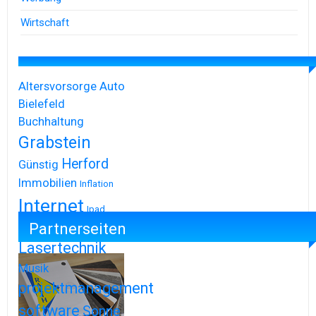
Wirtschaft
Altersvorsorge
Auto
Bielefeld
Buchhaltung
Grabstein
Herford
Günstig
Immobilien
Inflation
Internet
Ipad
Partnerseiten
Iphone
Lasertechnik
Musik
projektmanagement
software
Sonne