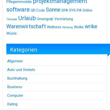
projektmanagement
Pflegeimmobilie
software
Sonne
QR Code
SPA
SYS-PA Online
Urlaub
Urnengrab
Vermietung
Therapie
Warenwirtschaft
wrike
Wellness
Wolke
Werbung
Wüste
Kategorien
Allgemein
Auto und Verkehr
Buchhaltung
Business
Computer
Dating