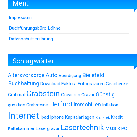
Menü
Impressum
Buchführungsbüro Löhne
Datenschutzerklärung
Schlagwörter
Altersvorsorge
Auto
Bielefeld
Beerdigung
Buchhaltung
Download
Faktura
Fotogravuren
Geschenke
Grabstein
Günstig
Grabmal
Gravieren
Gravur
Herford
Immobilien
günstige Grabsteine
Inflation
Internet
Ipad
Iphone
Kapitalanlagen
Kredit
Krankheit
Lasertechnik
Musik
Kältekammer
Lasergravur
PC