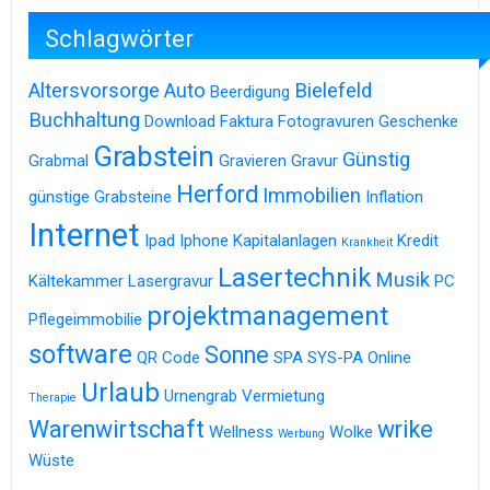
Schlagwörter
Altersvorsorge
Auto
Bielefeld
Beerdigung
Buchhaltung
Download
Faktura
Fotogravuren
Geschenke
Grabstein
Günstig
Grabmal
Gravieren
Gravur
Herford
Immobilien
günstige Grabsteine
Inflation
Internet
Ipad
Iphone
Kapitalanlagen
Kredit
Krankheit
Lasertechnik
Musik
Kältekammer
Lasergravur
PC
projektmanagement
Pflegeimmobilie
software
Sonne
QR Code
SPA
SYS-PA Online
Urlaub
Urnengrab
Vermietung
Therapie
Warenwirtschaft
wrike
Wellness
Wolke
Werbung
Wüste