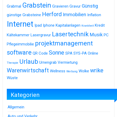
Grabstein
Günstig
Grabmal
Gravieren
Gravur
Herford
Immobilien
günstige Grabsteine
Inflation
Internet
Ipad
Iphone
Kapitalanlagen
Kredit
Krankheit
Lasertechnik
Musik
Kältekammer
Lasergravur
PC
projektmanagement
Pflegeimmobilie
software
Sonne
QR Code
SPA
SYS-PA Online
Urlaub
Urnengrab
Vermietung
Therapie
Warenwirtschaft
wrike
Wellness
Wolke
Werbung
Wüste
Kategorien
Allgemein
Auto und Verkehr