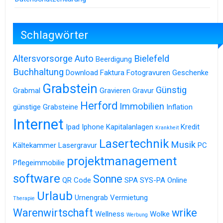
Schlagwörter
Altersvorsorge
Auto
Bielefeld
Beerdigung
Buchhaltung
Download
Faktura
Fotogravuren
Geschenke
Grabstein
Günstig
Grabmal
Gravieren
Gravur
Herford
Immobilien
günstige Grabsteine
Inflation
Internet
Ipad
Iphone
Kapitalanlagen
Kredit
Krankheit
Lasertechnik
Musik
Kältekammer
Lasergravur
PC
projektmanagement
Pflegeimmobilie
software
Sonne
QR Code
SPA
SYS-PA Online
Urlaub
Urnengrab
Vermietung
Therapie
Warenwirtschaft
wrike
Wellness
Wolke
Werbung