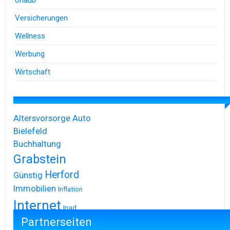
Urlaub
Versicherungen
Wellness
Werbung
Wirtschaft
Altersvorsorge
Auto
Bielefeld
Buchhaltung
Grabstein
Herford
Günstig
Immobilien
Inflation
Internet
Ipad
Partnerseiten
Iphone