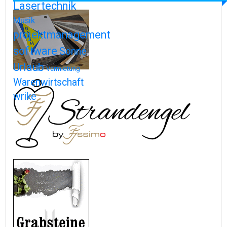
Lasertechnik
Musik
projektmanagement
software
Sonne
Urlaub
Vermietung
Warenwirtschaft
wrike