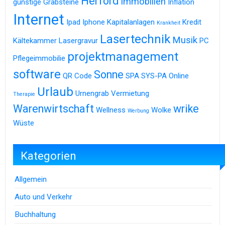
Herford
Immobilien
günstige Grabsteine
Inflation
Internet
Ipad
Iphone
Kapitalanlagen
Kredit
Krankheit
Lasertechnik
Musik
Kältekammer
Lasergravur
PC
projektmanagement
Pflegeimmobilie
software
Sonne
QR Code
SPA
SYS-PA Online
Urlaub
Urnengrab
Vermietung
Therapie
Warenwirtschaft
wrike
Wellness
Wolke
Werbung
Wüste
Kategorien
Allgemein
Auto und Verkehr
Buchhaltung