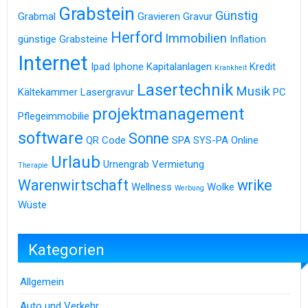
Grabstein
Günstig
Grabmal
Gravieren
Gravur
Herford
Immobilien
günstige Grabsteine
Inflation
Internet
Ipad
Iphone
Kapitalanlagen
Kredit
Krankheit
Lasertechnik
Musik
Kältekammer
Lasergravur
PC
projektmanagement
Pflegeimmobilie
software
Sonne
QR Code
SPA
SYS-PA Online
Urlaub
Urnengrab
Vermietung
Therapie
Warenwirtschaft
wrike
Wellness
Wolke
Werbung
Wüste
Kategorien
Allgemein
Auto und Verkehr