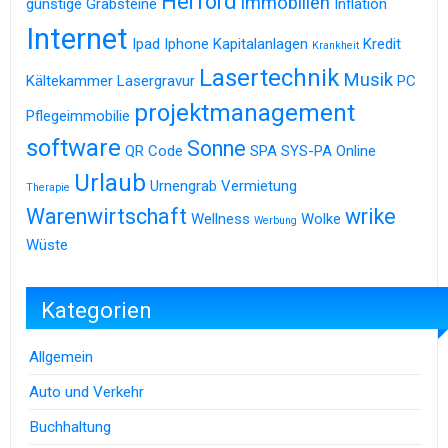
Herford
Immobilien
günstige Grabsteine
Inflation
Internet
Ipad
Iphone
Kapitalanlagen
Kredit
Krankheit
Lasertechnik
Musik
Kältekammer
Lasergravur
PC
projektmanagement
Pflegeimmobilie
software
Sonne
QR Code
SPA
SYS-PA Online
Urlaub
Urnengrab
Vermietung
Therapie
Warenwirtschaft
wrike
Wellness
Wolke
Werbung
Wüste
Kategorien
Allgemein
Auto und Verkehr
Buchhaltung