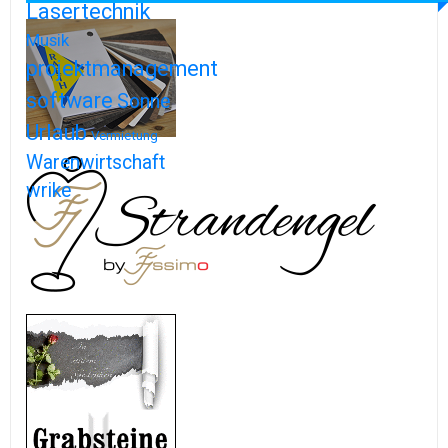
Lasertechnik
Musik
projektmanagement
software
Sonne
Urlaub
Vermietung
Warenwirtschaft
wrike