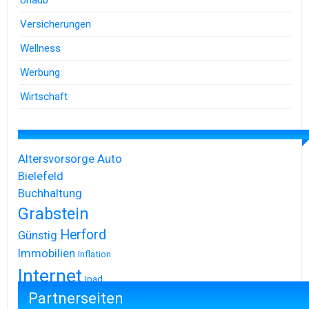
Urlaub
Versicherungen
Wellness
Werbung
Wirtschaft
Altersvorsorge
Auto
Bielefeld
Buchhaltung
Grabstein
Herford
Günstig
Immobilien
Inflation
Internet
Ipad
Partnerseiten
Iphone