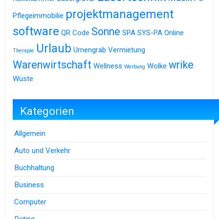
projektmanagement
Pflegeimmobilie
software
Sonne
QR Code
SPA
SYS-PA Online
Urlaub
Urnengrab
Vermietung
Therapie
Warenwirtschaft
wrike
Wellness
Wolke
Werbung
Wüste
Kategorien
Allgemein
Auto und Verkehr
Buchhaltung
Business
Computer