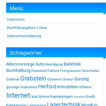
Menü
Impressum
Buchführungsbüro Löhne
Datenschutzerklärung
Schlagwörter
Altersvorsorge
Auto
Bielefeld
Beerdigung
Buchhaltung
Download
Faktura
Fotogravuren
Geschenke
Grabstein
Günstig
Grabmal
Gravieren
Gravur
Herford
Immobilien
günstige Grabsteine
Inflation
Internet
Ipad
Iphone
Kapitalanlagen
Kredit
Krankheit
Lasertechnik
Musik
Kältekammer
Lasergravur
PC