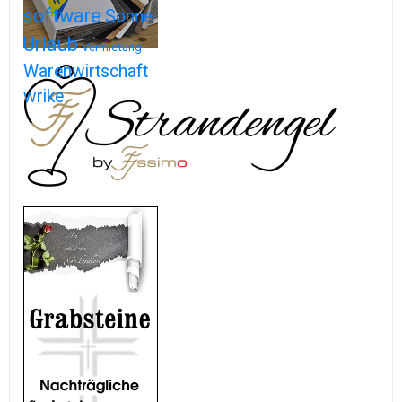
software
Sonne
Urlaub
Vermietung
Warenwirtschaft
wrike