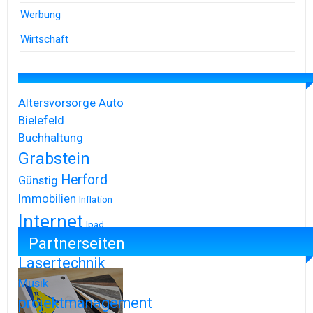
Werbung
Wirtschaft
Altersvorsorge
Auto
Bielefeld
Buchhaltung
Grabstein
Herford
Günstig
Immobilien
Inflation
Internet
Ipad
Partnerseiten
Iphone
Lasertechnik
Musik
projektmanagement