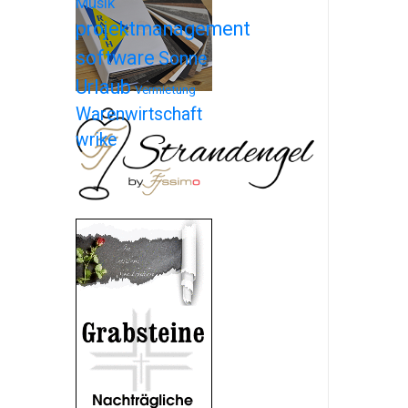
Musik
projektmanagement
software
Sonne
Urlaub
Vermietung
Warenwirtschaft
wrike