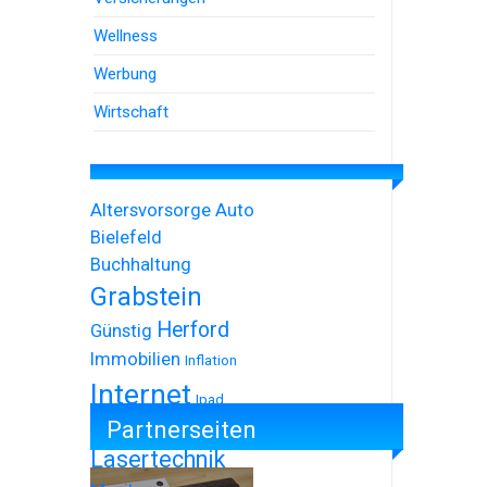
Wellness
Werbung
Wirtschaft
Altersvorsorge
Auto
Bielefeld
Buchhaltung
Grabstein
Herford
Günstig
Immobilien
Inflation
Internet
Ipad
Partnerseiten
Iphone
Lasertechnik