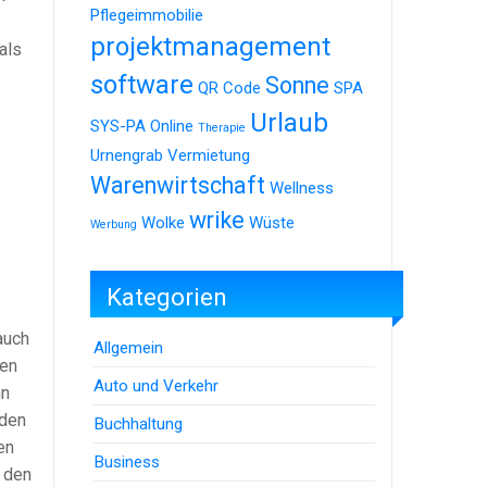
Pflegeimmobilie
projektmanagement
als
software
Sonne
QR Code
SPA
Urlaub
SYS-PA Online
Therapie
Urnengrab
Vermietung
Warenwirtschaft
Wellness
wrike
Wolke
Wüste
Werbung
Kategorien
auch
Allgemein
ßen
Auto und Verkehr
nn
 den
Buchhaltung
en
Business
i den