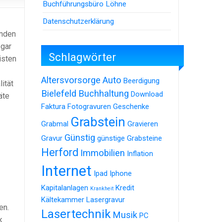
Buchführungsbüro Löhne
Datenschutzerklärung
unden
 gar
Schlagwörter
isten
Altersvorsorge
Auto
Beerdigung
ität
Bielefeld
Buchhaltung
Download
äte
Faktura
Fotogravuren
Geschenke
Grabstein
Grabmal
Gravieren
Günstig
Gravur
günstige Grabsteine
Herford
Immobilien
Inflation
Internet
Ipad
Iphone
Kapitalanlagen
Kredit
Krankheit
Kältekammer
Lasergravur
en.
Lasertechnik
Musik
PC
k