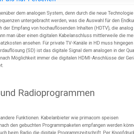
egenüber dem analogen System, denn durch die neue Technologie
equenzen untergebracht werden, was die Auswahl für den Endk
ch der Empfang von hochauflösenden Inhalten (HDTV), die analog
n man über einen digitalen Kabelanschluss mittlerweile die me
satzkosten ansehen. Für private TV-Kanäle in HD muss hingegen
dauflösung (SD) ist das digitale Signal dem analogen in der Qual
n nach Möglichkeit immer die digitalen HDMI-Anschlüsse der Ger
t.
- und Radioprogrammen
h andere Funktionen. Kabelanbieter wie primacom speisen
 je nach den gebuchten Programmpaketen empfangen werden könn
auch beim Radio die digitale Programmzeitschrift. Per Knopfdruc