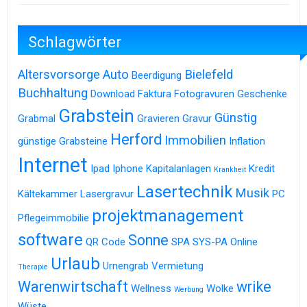
Schlagwörter
Altersvorsorge
Auto
Bielefeld
Beerdigung
Buchhaltung
Download
Faktura
Fotogravuren
Geschenke
Grabstein
Günstig
Grabmal
Gravieren
Gravur
Herford
Immobilien
günstige Grabsteine
Inflation
Internet
Ipad
Iphone
Kapitalanlagen
Kredit
Krankheit
Lasertechnik
Musik
Kältekammer
Lasergravur
PC
projektmanagement
Pflegeimmobilie
software
Sonne
QR Code
SPA
SYS-PA Online
Urlaub
Urnengrab
Vermietung
Therapie
Warenwirtschaft
wrike
Wellness
Wolke
Werbung
Wüste