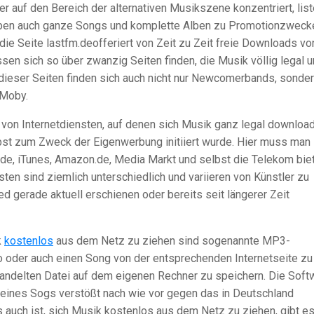
 auf den Bereich der alternativen Musikszene konzentriert, list
ben auch ganze Songs und komplette Alben zu Promotionzweck
die Seite lastfm.deofferiert von Zeit zu Zeit freie Downloads vo
ssen sich so über zwanzig Seiten finden, die Musik völlig legal 
dieser Seiten finden sich auch nicht nur Newcomerbands, sonde
 Moby.
l von Internetdiensten, auf denen sich Musik ganz legal downloa
lbst zum Zweck der Eigenwerbung initiiert wurde. Hier muss man
d.de, iTunes, Amazon.de, Media Markt und selbst die Telekom bie
en sind ziemlich unterschiedlich und variieren von Künstler zu
d gerade aktuell erschienen oder bereits seit längerer Zeit
k
kostenlos
aus dem Netz zu ziehen sind sogenannte MP3-
o oder auch einen Song von der entsprechenden Internetseite zu
andelten Datei auf dem eigenen Rechner zu speichern. Die Soft
d eines Sogs verstößt nach wie vor gegen das in Deutschland
 auch ist, sich Musik kostenlos aus dem Netz zu ziehen, gibt e