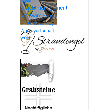
Musik
projektmanagement
software
Sonne
Urlaub
Vermietung
Warenwirtschaft
wrike