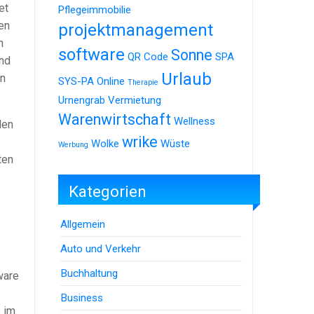
et
Pflegeimmobilie
en
projektmanagement
n
software
Sonne
QR Code
SPA
und
Urlaub
rn
SYS-PA Online
Therapie
Urnengrab
Vermietung
Warenwirtschaft
Wellness
den
wrike
Wolke
Wüste
Werbung
ten
Kategorien
Allgemein
Auto und Verkehr
Buchhaltung
ware
Business
s im