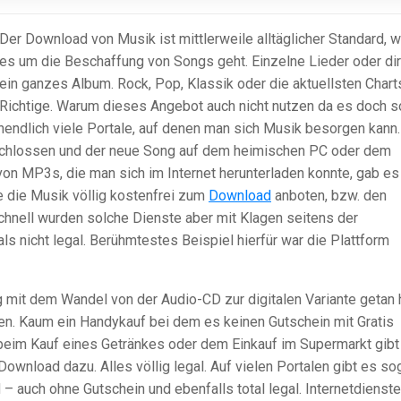
Der Download von Musik ist mittlerweile alltäglicher Standard, 
es um die Beschaffung von Songs geht. Einzelne Lieder oder di
ein ganzes Album. Rock, Pop, Klassik oder die aktuellsten Chart
s Richtige. Warum dieses Angebot auch nicht nutzen da es doch s
unendlich viele Portale, auf denen man sich Musik besorgen kann.
chlossen und der neue Song auf dem heimischen PC oder dem
n MP3s, die man sich im Internet herunterladen konnte, gab es
 die Musik völlig kostenfrei zum
Download
anboten, bzw. den
hnell wurden solche Dienste aber mit Klagen seitens der
s nicht legal. Berühmtestes Beispiel hierfür war die Plattform
 mit dem Wandel von der Audio-CD zur digitalen Variante getan h
tzen. Kaum ein Handykauf bei dem es keinen Gutschein mit Gratis
beim Kauf eines Getränkes oder dem Einkauf im Supermarkt gibt
ownload dazu. Alles völlig legal. Auf vielen Portalen gibt es so
 auch ohne Gutschein und ebenfalls total legal. Internetdienst