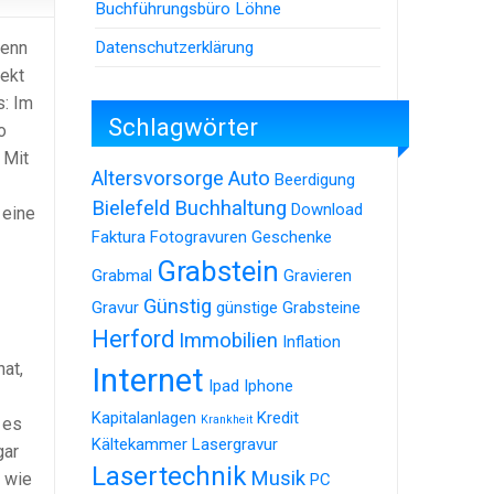
Buchführungsbüro Löhne
Datenschutzerklärung
wenn
rekt
s: Im
Schlagwörter
o
 Mit
Altersvorsorge
Auto
Beerdigung
Bielefeld
Buchhaltung
Download
 eine
Faktura
Fotogravuren
Geschenke
Grabstein
Grabmal
Gravieren
Günstig
Gravur
günstige Grabsteine
Herford
Immobilien
Inflation
at,
Internet
Ipad
Iphone
Kapitalanlagen
Kredit
Krankheit
 es
Kältekammer
Lasergravur
gar
Lasertechnik
Musik
e wie
PC