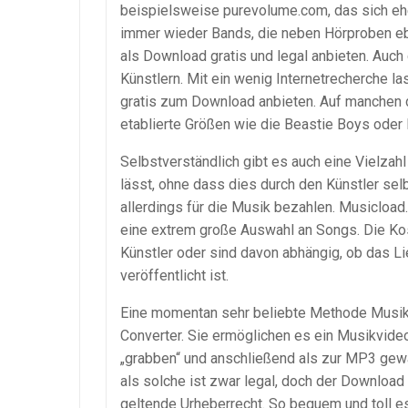
beispielsweise purevolume.com, das sich eher
immer wieder Bands, die neben Hörproben e
als Download gratis und legal anbieten. Auch 
Künstlern. Mit ein wenig Internetrecherche la
gratis zum Download anbieten. Auf manchen 
etablierte Größen wie die Beastie Boys oder
Selbstverständlich gibt es auch eine Vielzah
lässt, ohne dass dies durch den Künstler se
allerdings für die Musik bezahlen. Musicloa
eine extrem große Auswahl an Songs. Die Kost
Künstler oder sind davon abhängig, ob das Lie
veröffentlicht ist.
Eine momentan sehr beliebte Methode Musi
Converter. Sie ermöglichen es ein Musikvide
„grabben“ und anschließend als zur MP3 gew
als solche ist zwar legal, doch der Downloa
geltende Urheberrecht. So bequem und toll es