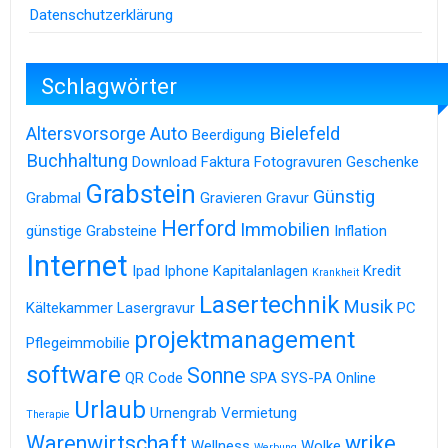
Datenschutzerklärung
Schlagwörter
Altersvorsorge
Auto
Bielefeld
Beerdigung
Buchhaltung
Download
Faktura
Fotogravuren
Geschenke
Grabstein
Günstig
Grabmal
Gravieren
Gravur
Herford
Immobilien
günstige Grabsteine
Inflation
Internet
Ipad
Iphone
Kapitalanlagen
Kredit
Krankheit
Lasertechnik
Musik
Kältekammer
Lasergravur
PC
projektmanagement
Pflegeimmobilie
software
Sonne
QR Code
SPA
SYS-PA Online
Urlaub
Urnengrab
Vermietung
Therapie
Warenwirtschaft
wrike
Wellness
Wolke
Werbung