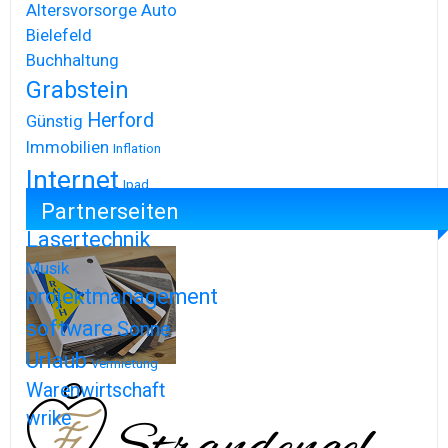
Altersvorsorge
Auto
Bielefeld
Buchhaltung
Grabstein
Herford
Günstig
Immobilien
Inflation
Internet
Ipad
Partnerseiten
Iphone
Lasertechnik
Musik
projektmanagement
software
Sonne
Urlaub
Vermietung
Warenwirtschaft
wrike