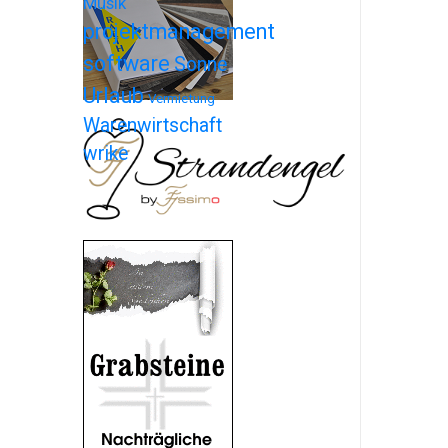
Musik
projektmanagement
software
Sonne
Urlaub
Vermietung
Warenwirtschaft
wrike