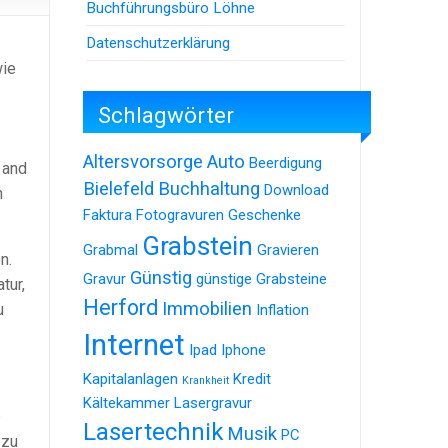
Buchführungsbüro Löhne
Datenschutzerklärung
wie
Schlagwörter
Altersvorsorge
Auto
Beerdigung
 and
Bielefeld
Buchhaltung
Download
n
Faktura
Fotogravuren
Geschenke
Grabstein
Grabmal
Gravieren
n.
Günstig
Gravur
günstige Grabsteine
tur,
Herford
Immobilien
u
Inflation
Internet
Ipad
Iphone
Kapitalanlagen
Kredit
Krankheit
Kältekammer
Lasergravur
e
Lasertechnik
Musik
PC
 zu