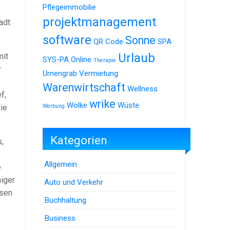
Pflegeimmobilie
projektmanagement
adt
software
Sonne
QR Code
SPA
Urlaub
mit
SYS-PA Online
Therapie
r
Urnengrab
Vermietung
Warenwirtschaft
Wellness
f,
wrike
Wolke
Wüste
ie
Werbung
Kategorien
,
Allgemein
e
iger
Auto und Verkehr
osen
Buchhaltung
Business
e