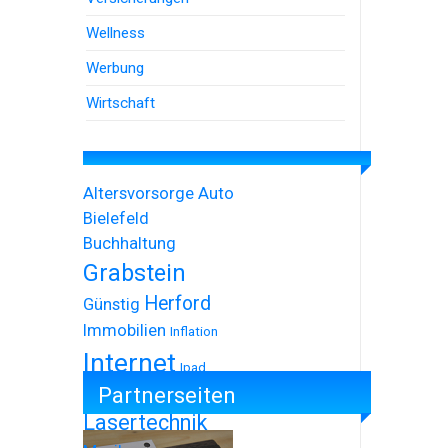
Wellness
Werbung
Wirtschaft
Altersvorsorge
Auto
Bielefeld
Buchhaltung
Grabstein
Herford
Günstig
Immobilien
Inflation
Internet
Ipad
Partnerseiten
Iphone
Lasertechnik