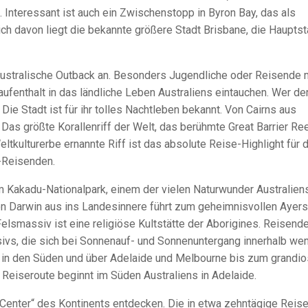
. Interessant ist auch ein Zwischenstopp in Byron Bay, das als
lich davon liegt die bekannte größere Stadt Brisbane, die Hauptst
australische Outback an. Besonders Jugendliche oder Reisende 
ufenthalt in das ländliche Leben Australiens eintauchen. Wer de
Die Stadt ist für ihr tolles Nachtleben bekannt. Von Cairns aus
Das größte Korallenriff der Welt, das berühmte Great Barrier Ree
tkulturerbe ernannte Riff ist das absolute Reise-Highlight für d
n-Reisenden.
m Kakadu-Nationalpark, einem der vielen Naturwunder Australiens
von Darwin aus ins Landesinnere führt zum geheimnisvollen Ayers
Felsmassiv ist eine religiöse Kultstätte der Aborigines. Reisend
ivs, die sich bei Sonnenauf- und Sonnenuntergang innerhalb wen
ck in den Süden und über Adelaide und Melbourne bis zum grandi
e Reiseroute beginnt im Süden Australiens in Adelaide.
 Center“ des Kontinents entdecken. Die in etwa zehntägige Reis