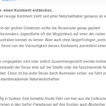
en- einen Kontinent entdecken…
Der riesige Kontinent zieht seit jeher Naturliebhaber genauso an 
rund der großen Distanzen sollte die Reiseroute genau geplant
besonders Jugendliche oft die Möglichkeit, auf einer der vielen
ustralien kennen zu lernen. Aber auch ohne längerfristigen „work
en Reise von der Vielseitigkeit dieses Kontinents zumindest eine
 die vorgegeben sind oder selbst zusammengestellt werden könne
rpunkt der Reise eher auf die Städte oder die faszinierende Na
. Eines ist bei jeder Reise durch Australien sicher: sie führt z
 atemberaubende Naturlandschaften.
g in Sydney. Eine beliebte Route führt von hier aus die Ostküst
ommen in den Surfer-Paradiesen auf ihre Kosten, auch Abstecher