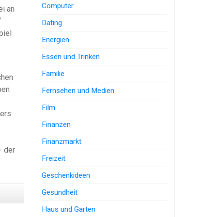
Computer
ei an
“
Dating
piel
Energien
Essen und Trinken
Familie
chen
pen
Fernsehen und Medien
Film
ders
Finanzen
Finanzmarkt
- der
Freizeit
Geschenkideen
Gesundheit
Haus und Garten