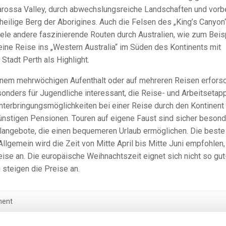
arossa Valley, durch abwechslungsreiche Landschaften und vorb
r heilige Berg der Aborigines. Auch die Felsen des „King’s Canyon
viele andere faszinierende Routen durch Australien, wie zum Beis
 eine Reise ins „Western Australia“ im Süden des Kontinents mit
tadt Perth als Highlight.
i einem mehrwöchigen Aufenthalt oder auf mehreren Reisen erfors
esonders für Jugendliche interessant, die Reise- und Arbeitsetap
nterbringungsmöglichkeiten bei einer Reise durch den Kontinent
ünstigen Pensionen. Touren auf eigene Faust sind sicher beson
alangebote, die einen bequemeren Urlaub ermöglichen. Die beste
Allgemein wird die Zeit von Mitte April bis Mitte Juni empfohlen,
eise an. Die europäische Weihnachtszeit eignet sich nicht so gut
 steigen die Preise an.
ment