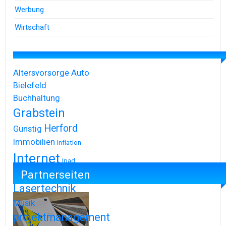
Werbung
Wirtschaft
Altersvorsorge
Auto
Bielefeld
Buchhaltung
Grabstein
Herford
Günstig
Immobilien
Inflation
Internet
Ipad
Partnerseiten
Iphone
Lasertechnik
Musik
projektmanagement