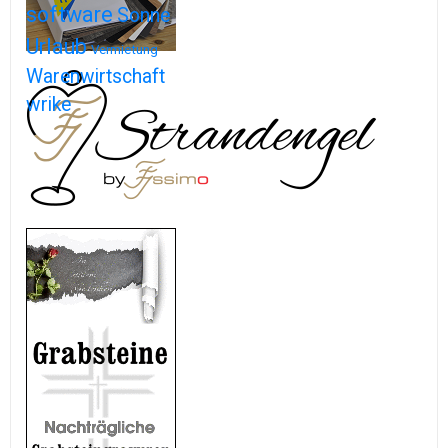
software
Sonne
Urlaub
Vermietung
Warenwirtschaft
wrike