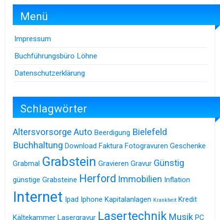
Menü
Impressum
Buchführungsbüro Löhne
Datenschutzerklärung
Schlagwörter
Altersvorsorge
Auto
Bielefeld
Beerdigung
Buchhaltung
Download
Faktura
Fotogravuren
Geschenke
Grabstein
Günstig
Grabmal
Gravieren
Gravur
Herford
Immobilien
günstige Grabsteine
Inflation
Internet
Ipad
Iphone
Kapitalanlagen
Kredit
Krankheit
Lasertechnik
Musik
Kältekammer
Lasergravur
PC