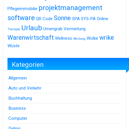
projektmanagement
Pflegeimmobilie
software
Sonne
QR Code
SPA
SYS-PA Online
Urlaub
Urnengrab
Vermietung
Therapie
Warenwirtschaft
wrike
Wellness
Wolke
Werbung
Wüste
Kategorien
Allgemein
Auto und Verkehr
Buchhaltung
Business
Computer
Dating