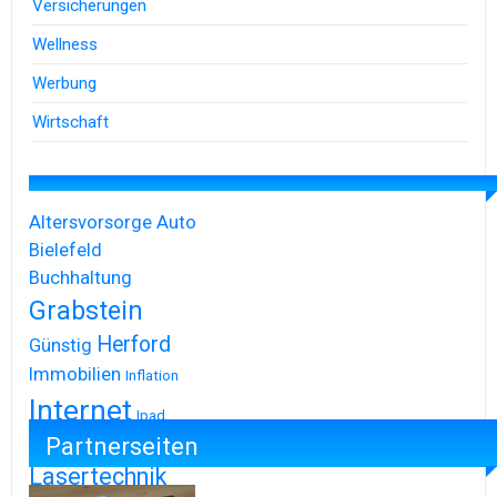
Versicherungen
Wellness
Werbung
Wirtschaft
Altersvorsorge
Auto
Bielefeld
Buchhaltung
Grabstein
Herford
Günstig
Immobilien
Inflation
Internet
Ipad
Partnerseiten
Iphone
Lasertechnik