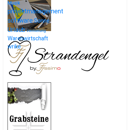
Musik
projektmanagement
software
Sonne
Urlaub
Vermietung
Warenwirtschaft
wrike