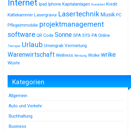
Internet
Ipad
Iphone
Kapitalanlagen
Kredit
Krankheit
Lasertechnik
Musik
Kältekammer
Lasergravur
PC
projektmanagement
Pflegeimmobilie
software
Sonne
QR Code
SPA
SYS-PA Online
Urlaub
Urnengrab
Vermietung
Therapie
Warenwirtschaft
wrike
Wellness
Wolke
Werbung
Wüste
Kategorien
Allgemein
Auto und Verkehr
Buchhaltung
Business