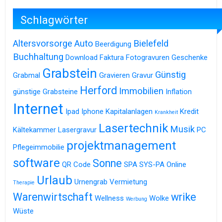
Schlagwörter
Altersvorsorge
Auto
Bielefeld
Beerdigung
Buchhaltung
Download
Faktura
Fotogravuren
Geschenke
Grabstein
Günstig
Grabmal
Gravieren
Gravur
Herford
Immobilien
günstige Grabsteine
Inflation
Internet
Ipad
Iphone
Kapitalanlagen
Kredit
Krankheit
Lasertechnik
Musik
Kältekammer
Lasergravur
PC
projektmanagement
Pflegeimmobilie
software
Sonne
QR Code
SPA
SYS-PA Online
Urlaub
Urnengrab
Vermietung
Therapie
Warenwirtschaft
wrike
Wellness
Wolke
Werbung
Wüste