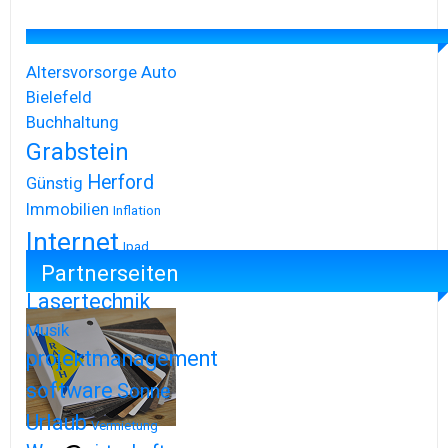
Altersvorsorge
Auto
Bielefeld
Buchhaltung
Grabstein
Herford
Günstig
Immobilien
Inflation
Internet
Ipad
Partnerseiten
Iphone
Lasertechnik
Musik
projektmanagement
software
Sonne
Urlaub
Vermietung