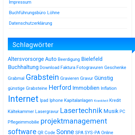
Impressum
Buchführungsbüro Löhne
Datenschutzerklärung
Schlagwörter
Altersvorsorge
Auto
Bielefeld
Beerdigung
Buchhaltung
Download
Faktura
Fotogravuren
Geschenke
Grabstein
Günstig
Grabmal
Gravieren
Gravur
Herford
Immobilien
günstige Grabsteine
Inflation
Internet
Ipad
Iphone
Kapitalanlagen
Kredit
Krankheit
Lasertechnik
Musik
Kältekammer
Lasergravur
PC
projektmanagement
Pflegeimmobilie
software
Sonne
QR Code
SPA
SYS-PA Online