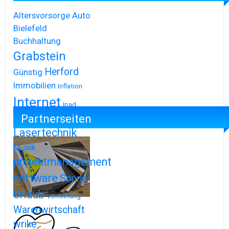
Altersvorsorge
Auto
Bielefeld
Buchhaltung
Grabstein
Herford
Günstig
Immobilien
Inflation
Internet
Ipad
Partnerseiten
Iphone
Lasertechnik
Musik
projektmanagement
software
Sonne
Urlaub
Vermietung
Warenwirtschaft
wrike