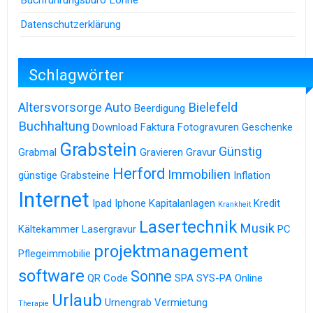
Buchführungsbüro Löhne
Datenschutzerklärung
Schlagwörter
Altersvorsorge
Auto
Bielefeld
Beerdigung
Buchhaltung
Download
Faktura
Fotogravuren
Geschenke
Grabstein
Günstig
Grabmal
Gravieren
Gravur
Herford
Immobilien
günstige Grabsteine
Inflation
Internet
Ipad
Iphone
Kapitalanlagen
Kredit
Krankheit
Lasertechnik
Musik
Kältekammer
Lasergravur
PC
projektmanagement
Pflegeimmobilie
software
Sonne
QR Code
SPA
SYS-PA Online
Urlaub
Urnengrab
Vermietung
Therapie