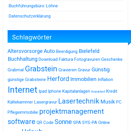
Buchführungsbüro Löhne
Datenschutzerklärung
Schlagwörter
Altersvorsorge
Auto
Bielefeld
Beerdigung
Buchhaltung
Download
Faktura
Fotogravuren
Geschenke
Grabstein
Günstig
Grabmal
Gravieren
Gravur
Herford
Immobilien
günstige Grabsteine
Inflation
Internet
Ipad
Iphone
Kapitalanlagen
Kredit
Krankheit
Lasertechnik
Musik
Kältekammer
Lasergravur
PC
projektmanagement
Pflegeimmobilie
software
Sonne
QR Code
SPA
SYS-PA Online