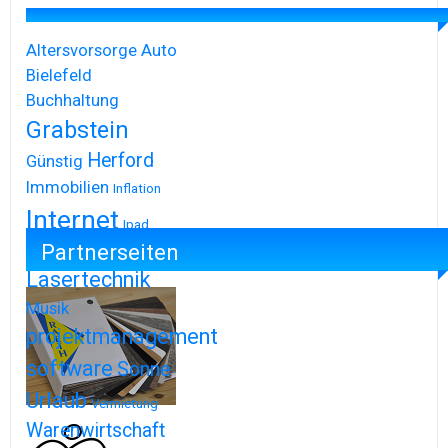
Altersvorsorge
Auto
Bielefeld
Buchhaltung
Grabstein
Herford
Günstig
Immobilien
Inflation
Internet
Ipad
Partnerseiten
Iphone
Lasertechnik
Musik
projektmanagement
software
Sonne
Urlaub
Vermietung
Warenwirtschaft