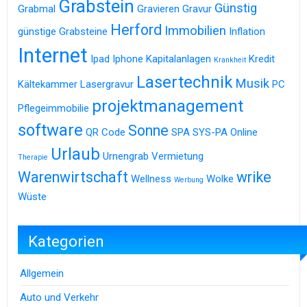
Grabstein
Günstig
Grabmal
Gravieren
Gravur
Herford
Immobilien
günstige Grabsteine
Inflation
Internet
Ipad
Iphone
Kapitalanlagen
Kredit
Krankheit
Lasertechnik
Musik
Kältekammer
Lasergravur
PC
projektmanagement
Pflegeimmobilie
software
Sonne
QR Code
SPA
SYS-PA Online
Urlaub
Urnengrab
Vermietung
Therapie
Warenwirtschaft
wrike
Wellness
Wolke
Werbung
Wüste
Kategorien
Allgemein
Auto und Verkehr