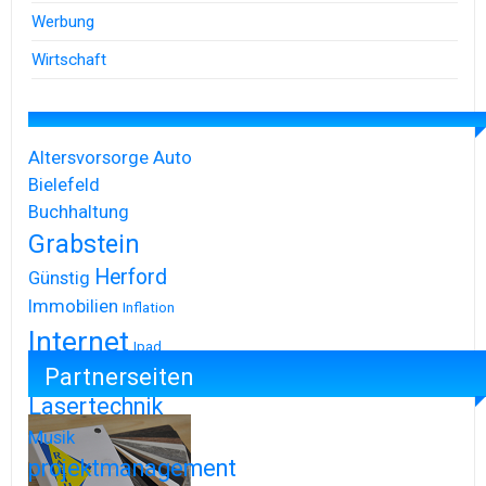
Werbung
Wirtschaft
Altersvorsorge
Auto
Bielefeld
Buchhaltung
Grabstein
Herford
Günstig
Immobilien
Inflation
Internet
Ipad
Partnerseiten
Iphone
Lasertechnik
Musik
projektmanagement