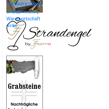
software
Sonne
Urlaub
Vermietung
Warenwirtschaft
wrike