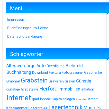
Menü
Impressum
Buchführungsbüro Löhne
Datenschutzerklärung
Schlagwörter
Altersvorsorge
Auto
Bielefeld
Beerdigung
Buchhaltung
Download
Faktura
Fotogravuren
Geschenke
Grabstein
Günstig
Grabmal
Gravieren
Gravur
Herford
Immobilien
günstige Grabsteine
Inflation
Internet
Ipad
Iphone
Kapitalanlagen
Kredit
Krankheit
Lasertechnik
Musik
Kältekammer
Lasergravur
PC