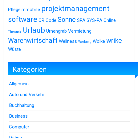
projektmanagement
Pflegeimmobilie
software
Sonne
QR Code
SPA
SYS-PA Online
Urlaub
Urnengrab
Vermietung
Therapie
Warenwirtschaft
wrike
Wellness
Wolke
Werbung
Wüste
Kategorien
Allgemein
Auto und Verkehr
Buchhaltung
Business
Computer
Dating