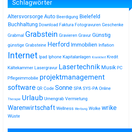
Schlagwörter
Altersvorsorge
Auto
Bielefeld
Beerdigung
Buchhaltung
Download
Faktura
Fotogravuren
Geschenke
Grabstein
Günstig
Grabmal
Gravieren
Gravur
Herford
Immobilien
günstige Grabsteine
Inflation
Internet
Ipad
Iphone
Kapitalanlagen
Kredit
Krankheit
Lasertechnik
Musik
Kältekammer
Lasergravur
PC
projektmanagement
Pflegeimmobilie
software
Sonne
QR Code
SPA
SYS-PA Online
Urlaub
Urnengrab
Vermietung
Therapie
Warenwirtschaft
wrike
Wellness
Wolke
Werbung
Wüste