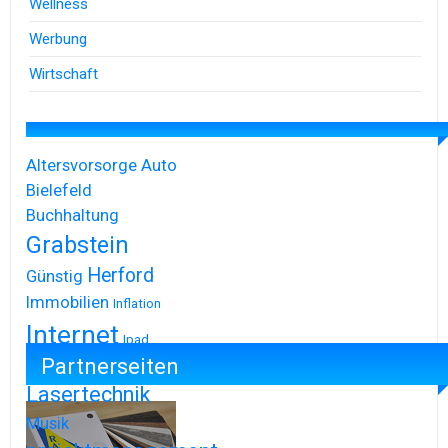
Wellness
Werbung
Wirtschaft
Altersvorsorge
Auto
Bielefeld
Buchhaltung
Grabstein
Herford
Günstig
Immobilien
Inflation
Internet
Ipad
Partnerseiten
Iphone
Lasertechnik
Musik