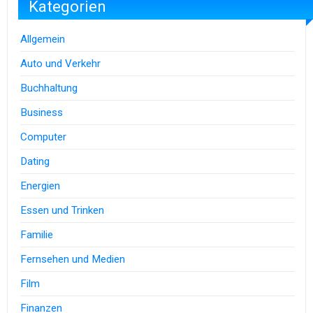
Kategorien
Allgemein
Auto und Verkehr
Buchhaltung
Business
Computer
Dating
Energien
Essen und Trinken
Familie
Fernsehen und Medien
Film
Finanzen