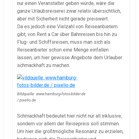
nur einen Veranstalter geben würde, wäre die
ganze Urlaubsreiserei zwar relativ übersichtlich,
aber mit Sicherheit nicht gerade preiswert.
Da es jedoch eine Vielzahl von Reiseanbietern
gibt, von Rent a Car über Bahnreisen bis hin zu
Flug- und Schiffsreisen, muss man sich als
Reiseanbieter schon eine Menge einfallen
lassen, um hier gewisse Angebote dem Urlauber
schmackhaft zu machen.
Bildquelle: www.hamburg-fotos-bilder.de
/ pixelio.de
Schmackhaft bedeutet hier nicht nur all inklusive,
sondern vor allem der Reisepreis soll stimmen.
Um hier die größtmögliche Resonanz zu erzielen,