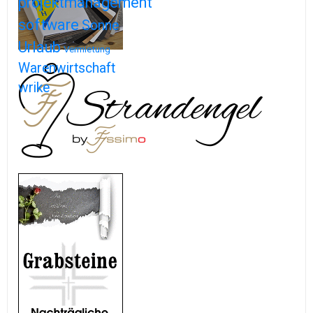
projektmanagement
software
Sonne
Urlaub
Vermietung
Warenwirtschaft
wrike