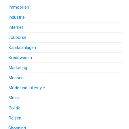
Immobilien
Industrie
Internet
Jobbörse
Kapitalanlagen
Kreditwesen
Marketing
Messen
Mode und Lifestyle
Musik
Politik
Reisen
Shopping